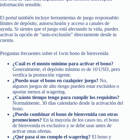
información sensible.
El portal también incluye herramientas de juego responsable:
límites de depósito, autoexclusión y acceso a canales de
ayuda. Si sientes que el juego está afectando tu vida, puedes
activar la opción de “auto‑exclusión” directamente desde tu
cuenta.
Preguntas frecuentes sobre el 1win bono de bienvenida
¿Cuál es el monto mínimo para activar el bono?
Generalmente, el depósito mínimo es de 10 USD, pero
verifica la promoción vigente.
¿Puedo usar el bono en cualquier juego?
No,
algunos juegos de alto riesgo pueden estar excluidos o
aportar menos al wagering.
¿Cuánto tiempo tengo para cumplir los requisitos?
Normalmente, 30 días calendario desde la activación del
bono.
¿Puedo combinar el bono de bienvenida con otras
promociones?
En la mayoría de los casos no, el bono
de bienvenida es exclusivo y se debe usar antes de
activar otras ofertas.
¿Qué pasa si no cumplo el wagering?
El bono y