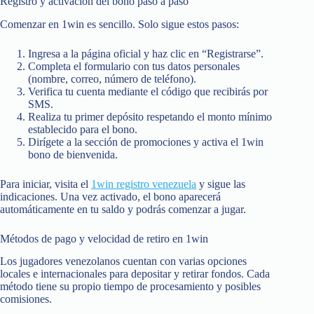
Registro y activación del bono paso a paso
Comenzar en 1win es sencillo. Solo sigue estos pasos:
Ingresa a la página oficial y haz clic en “Registrarse”.
Completa el formulario con tus datos personales
(nombre, correo, número de teléfono).
Verifica tu cuenta mediante el código que recibirás por
SMS.
Realiza tu primer depósito respetando el monto mínimo
establecido para el bono.
Dirígete a la sección de promociones y activa el 1win
bono de bienvenida.
Para iniciar, visita el
1win registro venezuela
y sigue las
indicaciones. Una vez activado, el bono aparecerá
automáticamente en tu saldo y podrás comenzar a jugar.
Métodos de pago y velocidad de retiro en 1win
Los jugadores venezolanos cuentan con varias opciones
locales e internacionales para depositar y retirar fondos. Cada
método tiene su propio tiempo de procesamiento y posibles
comisiones.