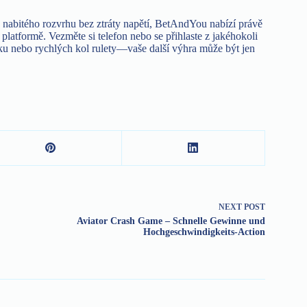
 nabitého rozvrhu bez ztráty napětí, BetAndYou nabízí právě
platformě. Vezměte si telefon nebo se přihlaste z jakéhokoli
cku nebo rychlých kol rulety—vaše další výhra může být jen
NEXT
POST
Aviator Crash Game – Schnelle Gewinne und
Hochgeschwindigkeits-Action