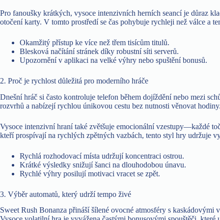
Pro fanoušky krátkých, vysoce intenzivních herních seancí je důraz k
otočení karty. V tomto prostředí se čas pohybuje rychleji než válce a 
Okamžitý přístup ke více než třem tisícům titulů.
Blesková načítání stránek díky robustní síti serverů.
Upozornění v aplikaci na velké výhry nebo spuštění bonusů.
2. Proč je rychlost důležitá pro moderního hráče
Dnešní hráč si často kontroluje telefon během dojíždění nebo mezi sch
rozvrhů a nabízejí rychlou únikovou cestu bez nutnosti věnovat hodiny
Vysoce intenzivní hraní také zvětšuje emocionální vzestupy—každé to
kteří prospívají na rychlých zpětných vazbách, tento styl hry udržuje 
Rychlá rozhodovací místa udržují koncentraci ostrou.
Krátké výsledky snižují šanci na dlouhodobou únavu.
Rychlé výhry posilují motivaci vracet se zpět.
3. Výběr automatů, který udrží tempo živé
Sweet Rush Bonanza přináší šílené ovocné atmosféry s kaskádovými výhr
Vysoce volatilní hra je vyvážena častými bonusovými spouštěči, které u