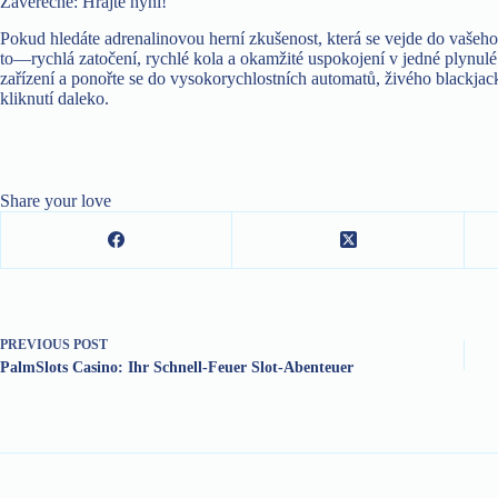
Závěrečné: Hrajte nyní!
Pokud hledáte adrenalinovou herní zkušenost, která se vejde do vašeho
to—rychlá zatočení, rychlé kola a okamžité uspokojení v jedné plynulé 
zařízení a ponořte se do vysokorychlostních automatů, živého blackja
kliknutí daleko.
Share your love
PREVIOUS
POST
PalmSlots Casino: Ihr Schnell‑Feuer Slot-Abenteuer