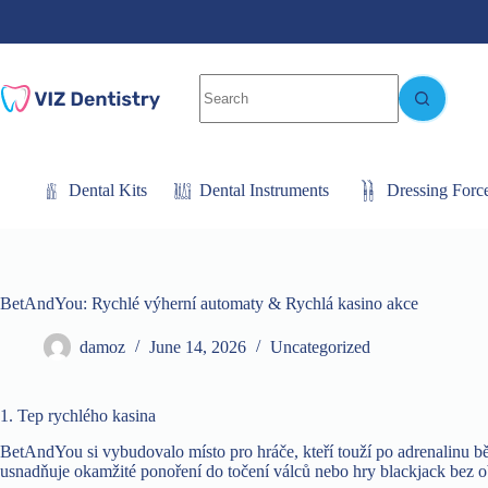
Skip
to
content
No
results
Dental Kits
Dental Instruments
Dressing Forc
BetAndYou: Rychlé výherní automaty & Rychlá kasino akce
damoz
June 14, 2026
Uncategorized
1. Tep rychlého kasina
BetAndYou si vybudovalo místo pro hráče, kteří touží po adrenalinu b
usnadňuje okamžité ponoření do točení válců nebo hry blackjack bez 