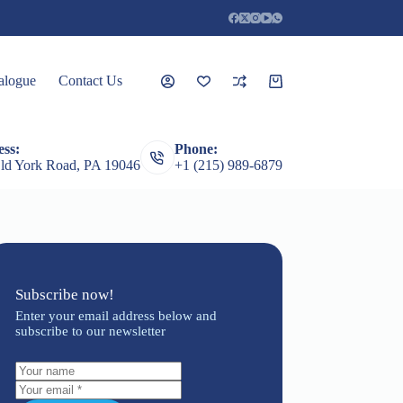
alogue
Contact Us
Shopping
cart
ss:
Phone:
rceps
Root Elevators
Featured Products
Guages
ld York Road, PA 19046
+1 (215) 989-6879
Subscribe now!
Enter your email address below and
subscribe to our newsletter