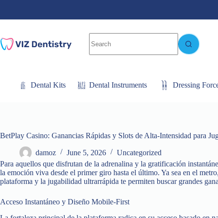
Skip
to
content
No
results
Dental Kits
Dental Instruments
Dressing Forc
BetPlay Casino: Ganancias Rápidas y Slots de Alta‑Intensidad para J
damoz
June 5, 2026
Uncategorized
Para aquellos que disfrutan de la adrenalina y la gratificación instantá
la emoción viva desde el primer giro hasta el último. Ya sea en el metr
plataforma y la jugabilidad ultrarrápida te permiten buscar grandes gan
Acceso Instantáneo y Diseño Mobile‑First
La fortaleza principal de la plataforma radica en su acceso basado en n