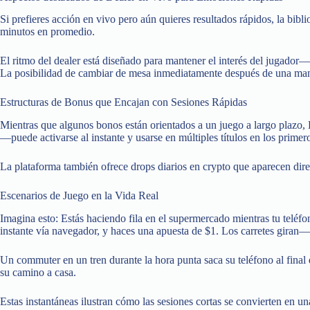
Si prefieres acción en vivo pero aún quieres resultados rápidos, la b
minutos en promedio.
El ritmo del dealer está diseñado para mantener el interés del jugador—
La posibilidad de cambiar de mesa inmediatamente después de una man
Estructuras de Bonus que Encajan con Sesiones Rápidas
Mientras que algunos bonos están orientados a un juego a largo plaz
—puede activarse al instante y usarse en múltiples títulos en los primero
La plataforma también ofrece drops diarios en crypto que aparecen dire
Escenarios de Juego en la Vida Real
Imagina esto: Estás haciendo fila en el supermercado mientras tu teléfon
instante vía navegador, y haces una apuesta de $1. Los carretes giran—
Un commuter en un tren durante la hora punta saca su teléfono al fina
su camino a casa.
Estas instantáneas ilustran cómo las sesiones cortas se convierten en u