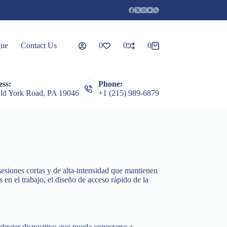
gue
Contact Us
0
0
0
Shopping
cart
ss:
Phone:
rceps
Root Elevators
Featured Products
Guages
ld York Road, PA 19046
+1 (215) 989-6879
sesiones cortas y de alta‑intensidad que mantienen
en el trabajo, el diseño de acceso rápido de la
alquier dispositivo que pueda conectarse a