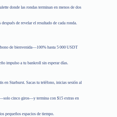
oulette donde las rondas terminan en menos de dos
s después de revelar el resultado de cada ronda.
s. El bono de bienvenida—100% hasta 5 000 USDT
ño impulso a tu bankroll sin esperar días.
 en Starburst. Sacas tu teléfono, inicias sesión al
tis—solo cinco giros—y termina con $15 extras en
 los pequeños espacios de tiempo.