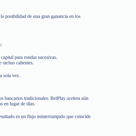
la posibilidad de una gran ganancia en los
:
 capital para rondas sucesivas.
 rachas calientes.
a sola vez.
os bancarios tradicionales. BetPlay acelera aún
s en lugar de días.
esultado es un flujo ininterrumpido que coincide