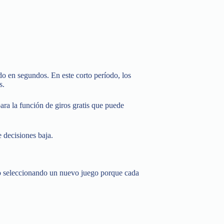
do en segundos. En este corto período, los
s.
a la función de giros gratis que puede
 decisiones baja.
 o seleccionando un nuevo juego porque cada