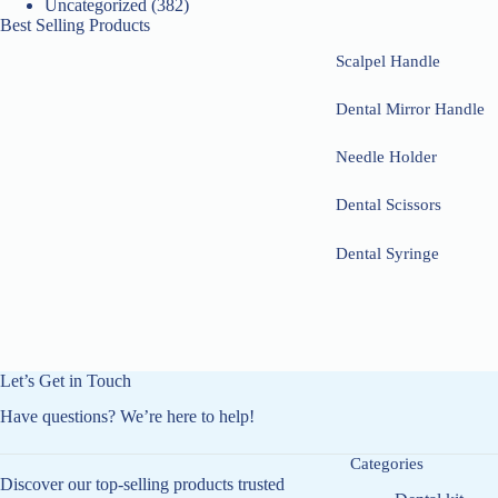
Uncategorized
(382)
Best Selling Products
Scalpel Handle
Dental Mirror Handle
Needle Holder
Dental Scissors
Dental Syringe
Let’s Get in Touch
Have questions? We’re here to help!
Categories
Discover our top-selling products trusted