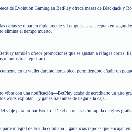
iblioteca de Evolution Gaming en BetPlay ofrece mesas de Blackjack y R
las cartas se reparten rápidamente y las apuestas se aceptan en segundo
o elimina el tiempo muerto.
o, BetPlay también ofrece promociones que se ajustan a ráfagas corta
s minutos tras registrarse.
ctamente en tu wallet durante horas pico, permitiéndote añadir un peque
o vibra con una notificación—BetPlay acaba de acreditarte un giro gratis
los wilds explotan—y ganas $20 antes de llegar a la caja.
l del viaje para probar Book of Dead en una sesión rápida de giros gra
na parte integral de la vida cotidiana—ganancias rápidas que encajan en