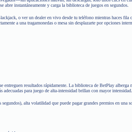
 se abre instantáneamente y carga la biblioteca de juegos en segundos.
Blackjack, o ver un dealer en vivo desde tu teléfono mientras haces fila
ctamente a una tragamonedas o mesa sin desplazarte por opciones inter
 que entreguen resultados rápidamente. La biblioteca de BetPlay alberg
 adecuadas para juego de alta‑intensidad brillan con mayor intensidad
 segundos), alta volatilidad que puede pagar grandes premios en una sol