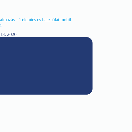
lmazás – Telepítés és használat mobil
n
 18, 2026