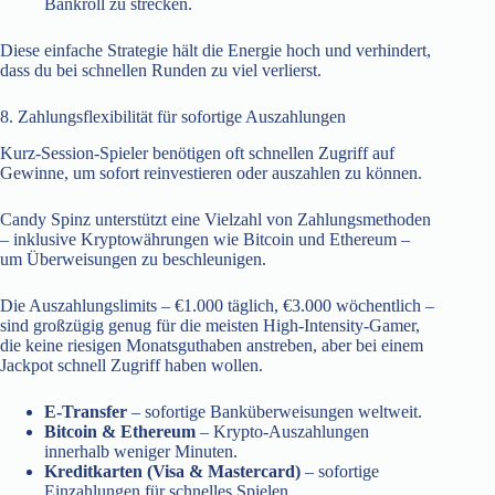
Bankroll zu strecken.
Diese einfache Strategie hält die Energie hoch und verhindert,
dass du bei schnellen Runden zu viel verlierst.
8. Zahlungsflexibilität für sofortige Auszahlungen
Kurz‑Session‑Spieler benötigen oft schnellen Zugriff auf
Gewinne, um sofort reinvestieren oder auszahlen zu können.
Candy Spinz unterstützt eine Vielzahl von Zahlungsmethoden
– inklusive Kryptowährungen wie Bitcoin und Ethereum –
um Überweisungen zu beschleunigen.
Die Auszahlungslimits – €1.000 täglich, €3.000 wöchentlich –
sind großzügig genug für die meisten High-Intensity-Gamer,
die keine riesigen Monatsguthaben anstreben, aber bei einem
Jackpot schnell Zugriff haben wollen.
E‑Transfer
– sofortige Banküberweisungen weltweit.
Bitcoin & Ethereum
– Krypto-Auszahlungen
innerhalb weniger Minuten.
Kreditkarten (Visa & Mastercard)
– sofortige
Einzahlungen für schnelles Spielen.