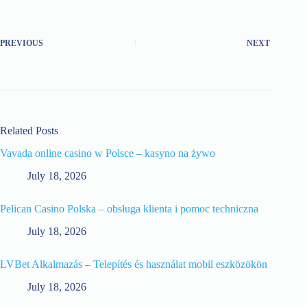
PREVIOUS
NEXT
Related Posts
Vavada online casino w Polsce – kasyno na żywo
July 18, 2026
Pelican Casino Polska – obsługa klienta i pomoc techniczna
July 18, 2026
LVBet Alkalmazás – Telepítés és használat mobil eszközökön
July 18, 2026