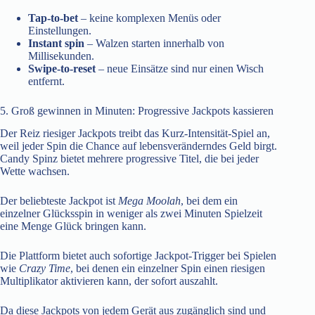
Tap‑to‑bet
– keine komplexen Menüs oder
Einstellungen.
Instant spin
– Walzen starten innerhalb von
Millisekunden.
Swipe‑to‑reset
– neue Einsätze sind nur einen Wisch
entfernt.
5. Groß gewinnen in Minuten: Progressive Jackpots kassieren
Der Reiz riesiger Jackpots treibt das Kurz‑Intensität‑Spiel an,
weil jeder Spin die Chance auf lebensveränderndes Geld birgt.
Candy Spinz bietet mehrere progressive Titel, die bei jeder
Wette wachsen.
Der beliebteste Jackpot ist
Mega Moolah
, bei dem ein
einzelner Glücksspin in weniger als zwei Minuten Spielzeit
eine Menge Glück bringen kann.
Die Plattform bietet auch sofortige Jackpot-Trigger bei Spielen
wie
Crazy Time
, bei denen ein einzelner Spin einen riesigen
Multiplikator aktivieren kann, der sofort auszahlt.
Da diese Jackpots von jedem Gerät aus zugänglich sind und