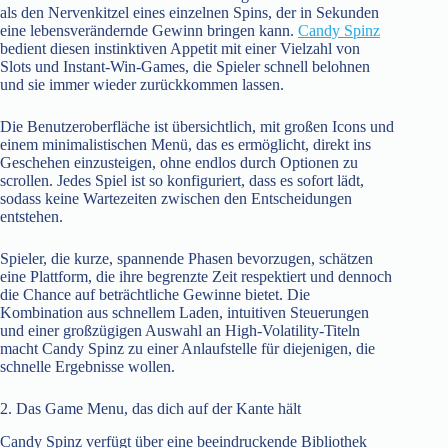
als den Nervenkitzel eines einzelnen Spins, der in Sekunden
eine lebensverändernde Gewinn bringen kann.
Candy Spinz
bedient diesen instinktiven Appetit mit einer Vielzahl von
Slots und Instant-Win-Games, die Spieler schnell belohnen
und sie immer wieder zurückkommen lassen.
Die Benutzeroberfläche ist übersichtlich, mit großen Icons und
einem minimalistischen Menü, das es ermöglicht, direkt ins
Geschehen einzusteigen, ohne endlos durch Optionen zu
scrollen. Jedes Spiel ist so konfiguriert, dass es sofort lädt,
sodass keine Wartezeiten zwischen den Entscheidungen
entstehen.
Spieler, die kurze, spannende Phasen bevorzugen, schätzen
eine Plattform, die ihre begrenzte Zeit respektiert und dennoch
die Chance auf beträchtliche Gewinne bietet. Die
Kombination aus schnellem Laden, intuitiven Steuerungen
und einer großzügigen Auswahl an High-Volatility-Titeln
macht Candy Spinz zu einer Anlaufstelle für diejenigen, die
schnelle Ergebnisse wollen.
2. Das Game Menu, das dich auf der Kante hält
Candy Spinz verfügt über eine beeindruckende Bibliothek