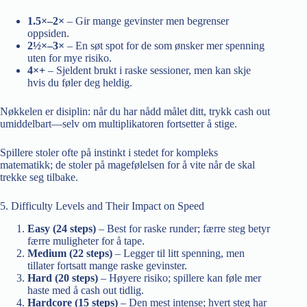
1.5×–2×
– Gir mange gevinster men begrenser
oppsiden.
2½×–3×
– En søt spot for de som ønsker mer spenning
uten for mye risiko.
4×+
– Sjeldent brukt i raske sessioner, men kan skje
hvis du føler deg heldig.
Nøkkelen er disiplin: når du har nådd målet ditt, trykk cash out
umiddelbart—selv om multiplikatoren fortsetter å stige.
Spillere stoler ofte på instinkt i stedet for kompleks
matematikk; de stoler på magefølelsen for å vite når de skal
trekke seg tilbake.
5. Difficulty Levels and Their Impact on Speed
Easy (24 steps)
– Best for raske runder; færre steg betyr
færre muligheter for å tape.
Medium (22 steps)
– Legger til litt spenning, men
tillater fortsatt mange raske gevinster.
Hard (20 steps)
– Høyere risiko; spillere kan føle mer
haste med å cash out tidlig.
Hardcore (15 steps)
– Den mest intense; hvert steg har