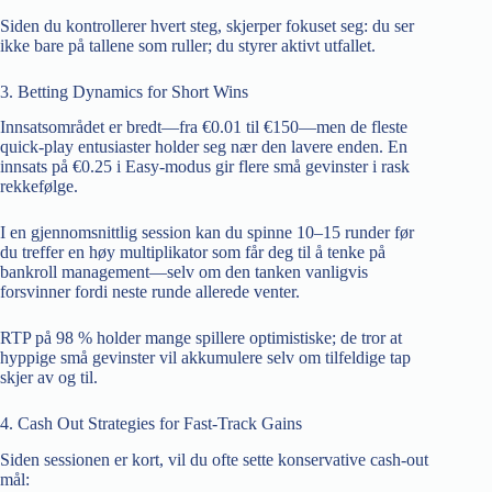
Siden du kontrollerer hvert steg, skjerper fokuset seg: du ser
ikke bare på tallene som ruller; du styrer aktivt utfallet.
3. Betting Dynamics for Short Wins
Innsatsområdet er bredt—fra €0.01 til €150—men de fleste
quick‑play entusiaster holder seg nær den lavere enden. En
innsats på €0.25 i Easy-modus gir flere små gevinster i rask
rekkefølge.
I en gjennomsnittlig session kan du spinne 10–15 runder før
du treffer en høy multiplikator som får deg til å tenke på
bankroll management—selv om den tanken vanligvis
forsvinner fordi neste runde allerede venter.
RTP på 98 % holder mange spillere optimistiske; de tror at
hyppige små gevinster vil akkumulere selv om tilfeldige tap
skjer av og til.
4. Cash Out Strategies for Fast‑Track Gains
Siden sessionen er kort, vil du ofte sette konservative cash‑out
mål: