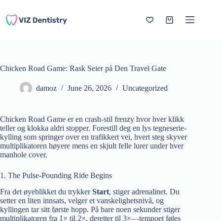
Skip
to
content
Shopping
cart
Chicken Road Game: Rask Seier på Den Travel Gate
damoz
June 26, 2026
Uncategorized
Chicken Road Game er en crash‑stil frenzy hvor hver klikk
teller og klokka aldri stopper. Forestill deg en lys tegneserie-
kylling som springer over en trafikkert vei, hvert steg skyver
multiplikatoren høyere mens en skjult felle lurer under hver
manhole cover.
1. The Pulse‑Pounding Ride Begins
Fra det øyeblikket du trykker
Start
, stiger adrenalinet. Du
setter en liten innsats, velger et vanskelighetsnivå, og
kyllingen tar sitt første hopp. På bare noen sekunder stiger
multiplikatoren fra 1× til 2×, deretter til 3×—tempoet føles