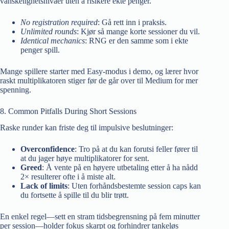
vanskelighetsnivåer uten å risikere ekte penger.
No registration required
: Gå rett inn i praksis.
Unlimited rounds
: Kjør så mange korte sessioner du vil.
Identical mechanics
: RNG er den samme som i ekte
penger spill.
Mange spillere starter med Easy-modus i demo, og lærer hvor
raskt multiplikatoren stiger før de går over til Medium for mer
spenning.
8. Common Pitfalls During Short Sessions
Raske runder kan friste deg til impulsive beslutninger:
Overconfidence
: Tro på at du kan forutsi feller fører til
at du jager høye multiplikatorer for sent.
Greed
: Å vente på en høyere utbetaling etter å ha nådd
2× resulterer ofte i å miste alt.
Lack of limits
: Uten forhåndsbestemte session caps kan
du fortsette å spille til du blir trøtt.
En enkel regel—sett en stram tidsbegrensning på fem minutter
per session—holder fokus skarpt og forhindrer tankeløs