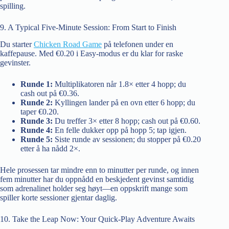
spilling.
9. A Typical Five‑Minute Session: From Start to Finish
Du starter
Chicken Road Game
på telefonen under en
kaffepause. Med €0.20 i Easy-modus er du klar for raske
gevinster.
Runde 1:
Multiplikatoren når 1.8× etter 4 hopp; du
cash out på €0.36.
Runde 2:
Kyllingen lander på en ovn etter 6 hopp; du
taper €0.20.
Runde 3:
Du treffer 3× etter 8 hopp; cash out på €0.60.
Runde 4:
En felle dukker opp på hopp 5; tap igjen.
Runde 5:
Siste runde av sessionen; du stopper på €0.20
etter å ha nådd 2×.
Hele prosessen tar mindre enn to minutter per runde, og innen
fem minutter har du oppnådd en beskjedent gevinst samtidig
som adrenalinet holder seg høyt—en oppskrift mange som
spiller korte sessioner gjentar daglig.
10. Take the Leap Now: Your Quick‑Play Adventure Awaits