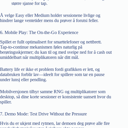
større sjanse for tap.
Å velge Easy eller Medium holder sessionene livlige og
hindrer lange ventetider mens du prøver å forutsi feller.
6. Mobile Play: The On‑the‑Go Experience
Spillet er fullt optimalisert for smarttelefoner og nettbrett.
Tap‑to‑continue mekanismen føles naturlig på
berøringsskjermer; du kan til og med sveipe ned for å cash out
umiddelbart når multiplikatoren når ditt mål.
Battery life er ikke et problem fordi grafikken er lett, og
databruken forblir lav—ideelt for spillere som tar en pause
under lunsj eller pendling.
Mobilversjonen tilbyr samme RNG og multiplikatorer som
desktop, så dine korte sessioner er konsistente uansett hvor du
spiller.
7. Demo Mode: Test Drive Without the Pressure
Hvis du er ukjent med rytmen, lar demoen deg prøve alle fire