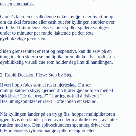
nesten cinematisk.
Game’s kjernen er villedende enkel: avgjør etter hvert hopp
om du skal fortsette eller cash out før kyllingen snubler over
en felle. I høy‑intensitetssessioner spiller spillere vanligvis
under to minutter per runde, jaktende på den søte
øyeblikkelige gevinsten.
Siden grensesnittet er rent og responsivt, kan du selv på en
trang telefon skjerm se multiplikatoren blinke i lyst rødt—en
øyeblikkelig visuell cue som holder deg limt til handlingen.
2. Rapid Decision Flow: Step by Step
Hvert hopp føles som et raskt hjerteslag. Du ser
multiplikatoren stige; hjernen din kjører gjennom en mental
sjekkliste: “Er det trygt?” “Har jeg nok til å risikere?”
Beslutningspunktet er raskt—ofte innen ett sekund.
Når kyllingen lander på en trygg flis, hopper multiplikatoren
igjen; hvis den lander på en ovn eller manhole cover, avsluttes
runden med tap. Den split‑sekundens spenning driver den
høy‑intensitets rytmen mange spillere lengter etter.