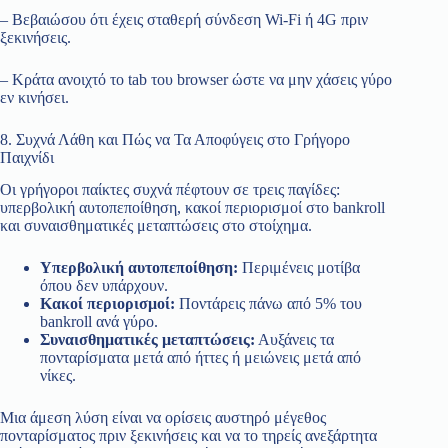
– Βεβαιώσου ότι έχεις σταθερή σύνδεση Wi‑Fi ή 4G πριν
ξεκινήσεις.
– Κράτα ανοιχτό το tab του browser ώστε να μην χάσεις γύρο
εν κινήσει.
8. Συχνά Λάθη και Πώς να Τα Αποφύγεις στο Γρήγορο
Παιχνίδι
Οι γρήγοροι παίκτες συχνά πέφτουν σε τρεις παγίδες:
υπερβολική αυτοπεποίθηση, κακοί περιορισμοί στο bankroll
και συναισθηματικές μεταπτώσεις στο στοίχημα.
Υπερβολική αυτοπεποίθηση:
Περιμένεις μοτίβα
όπου δεν υπάρχουν.
Κακοί περιορισμοί:
Ποντάρεις πάνω από 5% του
bankroll ανά γύρο.
Συναισθηματικές μεταπτώσεις:
Αυξάνεις τα
πονταρίσματα μετά από ήττες ή μειώνεις μετά από
νίκες.
Μια άμεση λύση είναι να ορίσεις αυστηρό μέγεθος
πονταρίσματος πριν ξεκινήσεις και να το τηρείς ανεξάρτητα