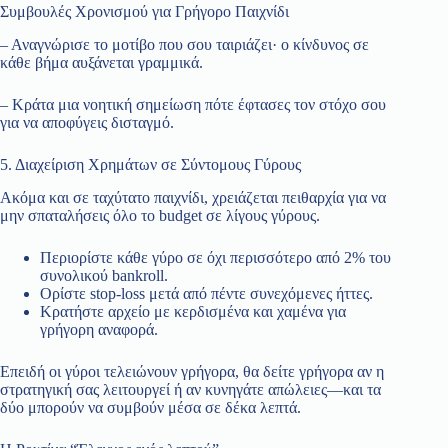
Συμβουλές Χρονισμού για Γρήγορο Παιχνίδι
– Αναγνώρισε το μοτίβο που σου ταιριάζει· ο κίνδυνος σε
κάθε βήμα αυξάνεται γραμμικά.
– Κράτα μια νοητική σημείωση πότε έφτασες τον στόχο σου
για να αποφύγεις δισταγμό.
5. Διαχείριση Χρημάτων σε Σύντομους Γύρους
Ακόμα και σε ταχύτατο παιχνίδι, χρειάζεται πειθαρχία για να
μην σπαταλήσεις όλο το budget σε λίγους γύρους.
Περιορίστε κάθε γύρο σε όχι περισσότερο από 2% του
συνολικού bankroll.
Ορίστε stop‑loss μετά από πέντε συνεχόμενες ήττες.
Κρατήστε αρχείο με κερδισμένα και χαμένα για
γρήγορη αναφορά.
Επειδή οι γύροι τελειώνουν γρήγορα, θα δείτε γρήγορα αν η
στρατηγική σας λειτουργεί ή αν κυνηγάτε απώλειες—και τα
δύο μπορούν να συμβούν μέσα σε δέκα λεπτά.