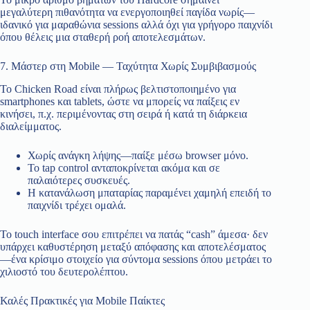
μεγαλύτερη πιθανότητα να ενεργοποιηθεί παγίδα νωρίς—
ιδανικό για μαραθώνια sessions αλλά όχι για γρήγορο παιχνίδι
όπου θέλεις μια σταθερή ροή αποτελεσμάτων.
7. Μάστερ στη Mobile — Ταχύτητα Χωρίς Συμβιβασμούς
Το Chicken Road είναι πλήρως βελτιστοποιημένο για
smartphones και tablets, ώστε να μπορείς να παίξεις εν
κινήσει, π.χ. περιμένοντας στη σειρά ή κατά τη διάρκεια
διαλείμματος.
Χωρίς ανάγκη λήψης—παίξε μέσω browser μόνο.
Το tap control ανταποκρίνεται ακόμα και σε
παλαιότερες συσκευές.
Η κατανάλωση μπαταρίας παραμένει χαμηλή επειδή το
παιχνίδι τρέχει ομαλά.
Το touch interface σου επιτρέπει να πατάς “cash” άμεσα· δεν
υπάρχει καθυστέρηση μεταξύ απόφασης και αποτελέσματος
—ένα κρίσιμο στοιχείο για σύντομα sessions όπου μετράει το
χιλιοστό του δευτερολέπτου.
Καλές Πρακτικές για Mobile Παίκτες