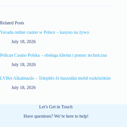
Related Posts
Vavada online casino w Polsce – kasyno na żywo
July 18, 2026
Pelican Casino Polska – obsługa klienta i pomoc techniczna
July 18, 2026
LVBet Alkalmazás – Telepítés és használat mobil eszközökön
July 18, 2026
Let’s Get in Touch
Have questions? We’re here to help!