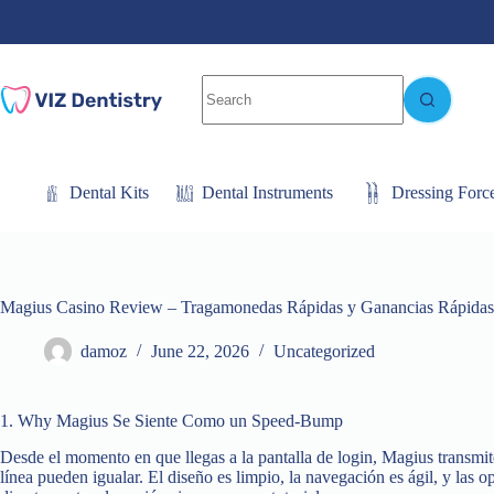
Skip
to
content
No
results
Dental Kits
Dental Instruments
Dressing Forc
Magius Casino Review – Tragamonedas Rápidas y Ganancias Rápidas
damoz
June 22, 2026
Uncategorized
1. Why Magius Se Siente Como un Speed‑Bump
Desde el momento en que llegas a la pantalla de login, Magius transmi
línea pueden igualar. El diseño es limpio, la navegación es ágil, y la