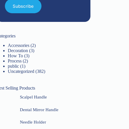
Subscribe
ategories
Accessories
(2)
Decoration
(3)
How To
(3)
Process
(2)
public
(1)
Uncategorized
(382)
st Selling Products
Scalpel Handle
Dental Mirror Handle
Needle Holder