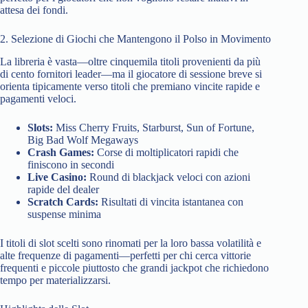
attesa dei fondi.
2. Selezione di Giochi che Mantengono il Polso in Movimento
La libreria è vasta—oltre cinquemila titoli provenienti da più
di cento fornitori leader—ma il giocatore di sessione breve si
orienta tipicamente verso titoli che premiano vincite rapide e
pagamenti veloci.
Slots:
Miss Cherry Fruits, Starburst, Sun of Fortune,
Big Bad Wolf Megaways
Crash Games:
Corse di moltiplicatori rapidi che
finiscono in secondi
Live Casino:
Round di blackjack veloci con azioni
rapide del dealer
Scratch Cards:
Risultati di vincita istantanea con
suspense minima
I titoli di slot scelti sono rinomati per la loro bassa volatilità e
alte frequenze di pagamenti—perfetti per chi cerca vittorie
frequenti e piccole piuttosto che grandi jackpot che richiedono
tempo per materializzarsi.