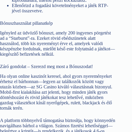
kipróbálására, mielőtt pénzt kockáztatsz.
Ellenőrizd a fogadási követelményeket a játék RTP-
jével összevetve.
Bónuszhasználat pillanatkép
Igényled az üdvözlő bónuszt, amely 200 ingyenes pörgetést
ad a “Starburst”-ra. Ezeket rövid ebédszünetek alatt
használod, több kis nyereményt érve el, amelyek valódi
készpénzbe fordulnak, mielőtt késő este folytatnád a játékot—
kiegészítő befizetések nélkül.
Záró gondolat – Szerezd meg most a Bónuszodat!
Ha olyan online kaszinót keresel, ahol gyors nyereményeket
érhetsz el bárhonnan—legyen az találkozók között vagy
utazás közben—az SG Casino kiváló választásnak bizonyul.
Mobil-first kialakítása azt jelenti, hogy minden játék gyors
döntéshozást és rövid játékokat tesz lehetővé, miközben
gazdag választékot kínál nyerőgépek, rulett, blackjack és élő
tornák terén.
A platform többnyelvű támogatása biztosítja, hogy könnyedén
navigálhass bárhol a világon. Számos fizetési lehetőséggel—
beleértve a kriptót—is rendelkezik, és a játékosok 4.6-os