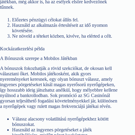
játékban, még akkor is, ha az esélyek elsőre kedvezőnek
tűnnek.
Előzetes pénzügyi célokat állíts fel.
Használd az alkalmazás értesítéseit az idő nyomon
követésére.
Ne növeld a téteket közben, kivéve, ha elérted a célt.
Kockázatkezelési példa
A Bónuszok szerepe a Mobilos Játékban
A bónuszok fokozhatják a rövid szekciókat, de okosan kell
választani őket. Mobilos játékosként, akik gyors
nyereményeket keresnek, egy olyan bónuszt válassz, amely
ingyenes pörgetéseket kínál magas nyerősorú nyerőgépeken,
így hosszabb ideig játszhatsz anélkül, hogy mélyebbre kellene
nyúlnod a bankrollodban. Sok promóció az SG Casinónál
gyorsan teljesíthető fogadási követelményekkel jár, különösen
a nyerőgépek vagy rulett magas frekvenciájú játékai révén.
Válassz alacsony volatilitású nyerőgépekhez kötött
bónuszokat.
Használd az ingyenes pörgetéseket a játék