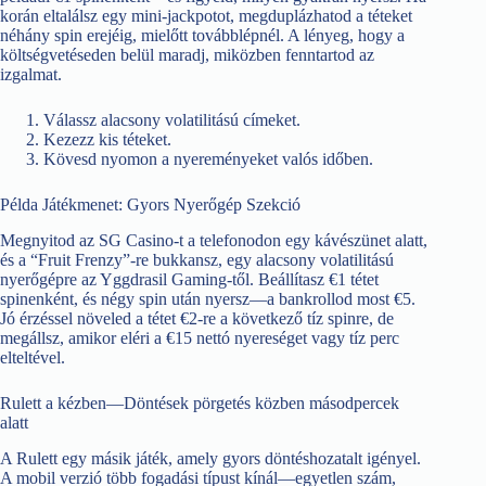
korán eltalálsz egy mini-jackpotot, megduplázhatod a téteket
néhány spin erejéig, mielőtt továbblépnél. A lényeg, hogy a
költségvetéseden belül maradj, miközben fenntartod az
izgalmat.
Válassz alacsony volatilitású címeket.
Kezezz kis téteket.
Kövesd nyomon a nyereményeket valós időben.
Példa Játékmenet: Gyors Nyerőgép Szekció
Megnyitod az SG Casino-t a telefonodon egy kávészünet alatt,
és a “Fruit Frenzy”-re bukkansz, egy alacsony volatilitású
nyerőgépre az Yggdrasil Gaming-től. Beállítasz €1 tétet
spinenként, és négy spin után nyersz—a bankrollod most €5.
Jó érzéssel növeled a tétet €2-re a következő tíz spinre, de
megállsz, amikor eléri a €15 nettó nyereséget vagy tíz perc
elteltével.
Rulett a kézben—Döntések pörgetés közben másodpercek
alatt
A Rulett egy másik játék, amely gyors döntéshozatalt igényel.
A mobil verzió több fogadási típust kínál—egyetlen szám,