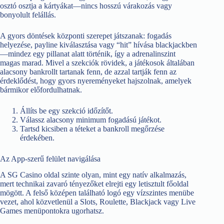
osztó osztja a kártyákat—nincs hosszú várakozás vagy
bonyolult felállás.
A gyors döntések központi szerepet játszanak: fogadás
helyezése, payline kiválasztása vagy “hit” hívása blackjackben
—mindez egy pillanat alatt történik, így a adrenalinszint
magas marad. Mivel a szekciók rövidek, a játékosok általában
alacsony bankrollt tartanak fenn, de azzal tartják fenn az
érdeklődést, hogy gyors nyereményeket hajszolnak, amelyek
bármikor előfordulhatnak.
Állíts be egy szekció időzítőt.
Válassz alacsony minimum fogadású játékot.
Tartsd kicsiben a téteket a bankroll megőrzése
érdekében.
Az App-szerű felület navigálása
A SG Casino oldal szinte olyan, mint egy natív alkalmazás,
mert technikai zavaró tényezőket elrejti egy letisztult főoldal
mögött. A felső középen található logó egy vízszintes menübe
vezet, ahol közvetlenül a Slots, Roulette, Blackjack vagy Live
Games menüpontokra ugorhatsz.