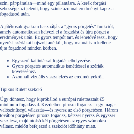
szín, pár/páratlan—mind egy pillantásra. A kerék forgási
sebessége azt jelenti, hogy szinte azonnal eredményt kapsz a
fogadásod után.
A játékosok gyakran használják a “gyors pörgetés” funkciót,
amely automatikusan helyezi el a fogadást és újra pörget a
eredmények után. Ez gyors tempót tart, és lehetővé teszi, hogy
nyerési szériákat hajszolj anélkül, hogy manuálisan kellene
újra fogadnod minden körben.
Egyszerű kattintással fogadás elhelyezése.
Gyors pörgetés automatikus ismétléssel a szériák
követéséhez.
Azonnali vizuális visszajelzés az eredményekről.
Tipikus Rulett szekció
Úgy döntesz, hogy kipróbálod a európai rulettasztalt €5
minimum fogadással. Kezdetben pirosra fogadsz—egy magas
valószínűségű választás—és nyersz az első pörgetésen. Három
további pörgetésen pirosra fogadsz, kétszer nyersz és egyszer
veszítesz, majd utolsó két pörgetésen az egyes számokra
váltasz, mielőtt befejezed a szekciót időhiány miatt.