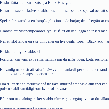
Beslutsfattande i Fart: Satsa på Blink‑Hastighet
En snabb session kräver snabba beslut—insatsstorlek, spelval och att slå
Spelare brukar sätta en “stop”-gräns innan de börjar; detta begränsar ris
Gränssnittet visar chip-värden tydligt så att du kan lägga en insats med e
När en slot landar en stor vinst eller en live dealer ropar “Blackjack”, 
Riskhantering i Snabbspel
Förluster kan vara extra smärtsamma när du jagar tiden; korta sessioner 
En vanlig metod är att satsa 1–2% av din bankroll per snurr eller hand—til
att undvika stora dips under en sprint.
Om du träffar en förlustsvit på tre raka snurr på ett högvolatilt spel kan 
pulsen stabil samtidigt som bankroll bevaras.
Eftersom utbetalningar sker snabbt efter varje omgång, väntar du sälla
Maximera Bonusar på Kortare Sessioner