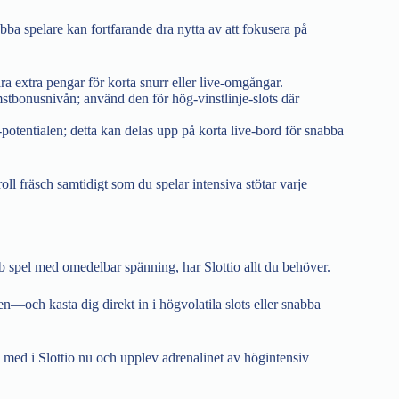
a spelare kan fortfarande dra nytta av att fokusera på
a extra pengar för korta snurr eller live-omgångar.
omstbonusnivån; använd den för hög-vinstlinje-slots där
potentialen; detta kan delas upp på korta live-bord för snabba
roll fräsch samtidigt som du spelar intensiva stötar varje
b spel med omedelbar spänning, har Slottio allt du behöver.
en—och kasta dig direkt in i högvolatila slots eller snabba
 med i Slottio nu och upplev adrenalinet av högintensiv