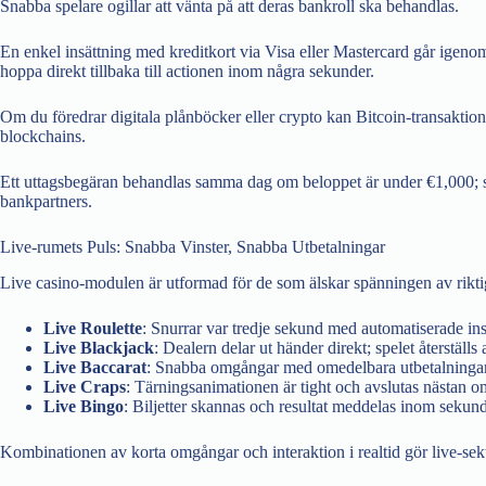
Snabba spelare ogillar att vänta på att deras bankroll ska behandlas.
En enkel insättning med kreditkort via Visa eller Mastercard går ig
hoppa direkt tillbaka till actionen inom några sekunder.
Om du föredrar digitala plånböcker eller crypto kan Bitcoin-transaktion
blockchains.
Ett uttagsbegäran behandlas samma dag om beloppet är under €1,000; stö
bankpartners.
Live‑rumets Puls: Snabba Vinster, Snabba Utbetalningar
Live casino-modulen är utformad för de som älskar spänningen av riktig
Live Roulette
: Snurrar var tredje sekund med automatiserade insa
Live Blackjack
: Dealern delar ut händer direkt; spelet återställ
Live Baccarat
: Snabba omgångar med omedelbara utbetalningar 
Live Craps
: Tärningsanimationen är tight och avslutas nästan o
Live Bingo
: Biljetter skannas och resultat meddelas inom sekund
Kombinationen av korta omgångar och interaktion i realtid gör live-sekt