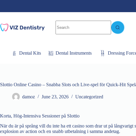
Skip
to
content
No
results
Dental Kits
Dental Instruments
Dressing Forc
Slottio Online Casino – Snabba Slots och Live-spel för Quick‑Hit Spel
damoz
June 23, 2026
Uncategorized
Korta, Hög‑Intensiva Sessioner på Slottio
När du är på språng vill du inte ha ett casino som drar ut på långvarigt s
explosion av action och en snabb utbetalning i samma andetag.