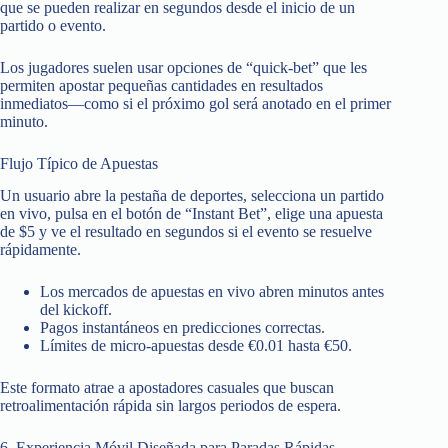
que se pueden realizar en segundos desde el inicio de un
partido o evento.
Los jugadores suelen usar opciones de “quick‑bet” que les
permiten apostar pequeñas cantidades en resultados
inmediatos—como si el próximo gol será anotado en el primer
minuto.
Flujo Típico de Apuestas
Un usuario abre la pestaña de deportes, selecciona un partido
en vivo, pulsa en el botón de “Instant Bet”, elige una apuesta
de $5 y ve el resultado en segundos si el evento se resuelve
rápidamente.
Los mercados de apuestas en vivo abren minutos antes
del kickoff.
Pagos instantáneos en predicciones correctas.
Límites de micro‑apuestas desde €0.01 hasta €50.
Este formato atrae a apostadores casuales que buscan
retroalimentación rápida sin largos periodos de espera.
6. Experiencia Móvil Diseñada para Paradas Rápidas