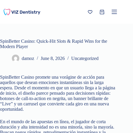
Skip
to
content
Shopping
cart
SpinBetter Casino: Quick‑Hit Slots & Rapid Wins for the
Modern Player
damoz
June 8, 2026
Uncategorized
SpinBetter Casino promete una vorágine de acción para
aquellos que desean emociones instantáneas sin la larga
espera. Desde el momento en que un usuario llega a la página
de inicio, el diseño parece pensado para decisiones rápidas:
botones de call‑to‑action en negrita, un banner brillante de
“Live” y un carrusel que convierte cada giro en una nueva
oportunidad.
En el mundo de las apuestas en línea, el jugador de corta
duración y alta intensidad no es una minoría, sino la mayoría.
Buscan pagos rápidos, retroalimentación instantánea y la