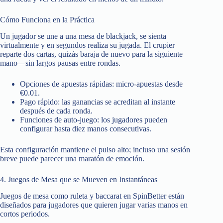
Cómo Funciona en la Práctica
Un jugador se une a una mesa de blackjack, se sienta
virtualmente y en segundos realiza su jugada. El crupier
reparte dos cartas, quizás baraja de nuevo para la siguiente
mano—sin largos pausas entre rondas.
Opciones de apuestas rápidas: micro‑apuestas desde
€0.01.
Pago rápido: las ganancias se acreditan al instante
después de cada ronda.
Funciones de auto‑juego: los jugadores pueden
configurar hasta diez manos consecutivas.
Esta configuración mantiene el pulso alto; incluso una sesión
breve puede parecer una maratón de emoción.
4. Juegos de Mesa que se Mueven en Instantáneas
Juegos de mesa como ruleta y baccarat en SpinBetter están
diseñados para jugadores que quieren jugar varias manos en
cortos periodos.