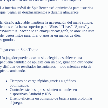
La interfaz móvil de SpinBetter está optimizada para usuarios
que juegan en desplazamientos o durante almuerzos.
El diseño adaptable mantiene la navegación del menú simple:
íconos en la barra superior para “Slots,” “Live,” “Sports” y
“Wallet.” Al hacer clic en cualquier categoría, se abre una lista
de juegos listos para girar o apostar en menos de diez
segundos.
Jugar con un Solo Toque
Un jugador puede tocar su slot elegido, establecer una
pequeña cantidad de apuesta con un clic, girar con otro toque
y disfrutar de resultados instantáneos—todo mientras está de
pie o caminando.
Tiempos de carga rápidos gracias a gráficos
optimizados.
Controles táctiles que se sienten naturales en
dispositivos Android y iOS.
Diseño eficiente en consumo de batería para prolongar
el juego.