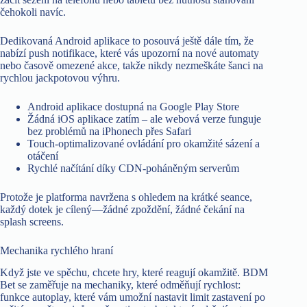
čehokoli navíc.
Dedikovaná Android aplikace to posouvá ještě dále tím, že
nabízí push notifikace, které vás upozorní na nové automaty
nebo časově omezené akce, takže nikdy nezmeškáte šanci na
rychlou jackpotovou výhru.
Android aplikace dostupná na Google Play Store
Žádná iOS aplikace zatím – ale webová verze funguje
bez problémů na iPhonech přes Safari
Touch‑optimalizované ovládání pro okamžité sázení a
otáčení
Rychlé načítání díky CDN‑poháněným serverům
Protože je platforma navržena s ohledem na krátké seance,
každý dotek je cílený—žádné zpoždění, žádné čekání na
splash screens.
Mechanika rychlého hraní
Když jste ve spěchu, chcete hry, které reagují okamžitě. BDM
Bet se zaměřuje na mechaniky, které odměňují rychlost:
funkce autoplay, které vám umožní nastavit limit zastavení po