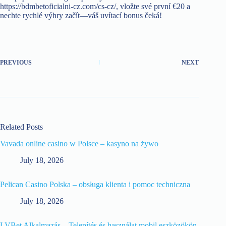
https://bdmbetoficialni-cz.com/cs-cz/, vložte své první €20 a
nechte rychlé výhry začít—váš uvítací bonus čeká!
PREVIOUS
NEXT
Related Posts
Vavada online casino w Polsce – kasyno na żywo
July 18, 2026
Pelican Casino Polska – obsługa klienta i pomoc techniczna
July 18, 2026
LVBet Alkalmazás – Telepítés és használat mobil eszközökön