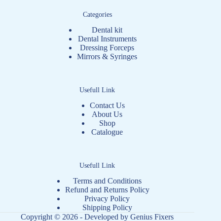
Categories
Dental kit
Dental Instruments
Dressing Forceps
Mirrors & Syringes
Usefull Link
Contact Us
About Us
Shop
Catalogue
Usefull Link
Terms and Conditions
Refund and Returns Policy
Privacy Policy
Shipping Policy
Copyright © 2026 - Developed by
Genius Fixers