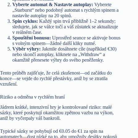
Vyberte automat & Nastavte autoplay:
Vyberete
„Starburst“ nebo podobný automat s rychlým spinem a
nastavíte autoplay na 20 spinů.
Spin cyklus:
Každý spin trvá přibližně 1–2 sekundy;
sledujete, jak se válce točí a váš zůstatek se aktualizuje
v reálném čase.
Spouštění bonusu:
Uprostřed seance se aktivuje bonus
s volným spinem—žádné další kliky nutné.
Výběr výhry:
Jakmile dosáhnete cíle (například €30)
nebo skončí autoplay, kliknete na „Withdraw“ a
okamžitě přenesete výhry do svého peněženky.
Tento průběh zajišťuje, že celá zkušenost—od začátku do
konce—se vejde do rychlé přestávky, aniž by se ztratila
vzrušení.
Riziko a odměna v rychlém hraní
Jádrem krátké, intenzivní hry je kontrolované riziko: malé
sázky, které poskytují okamžitou zpětnou vazbu na výkon,
aniž by vyčerpaly váš bankroll.
Typické sázky se pohybují od €0.05 do €1 za spin na
automatech—dost nízké na to, aby umožnily desítky pokusů