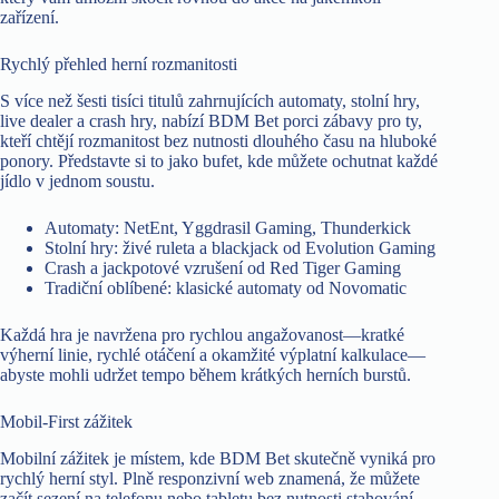
zařízení.
Rychlý přehled herní rozmanitosti
S více než šesti tisíci titulů zahrnujících automaty, stolní hry,
live dealer a crash hry, nabízí BDM Bet porci zábavy pro ty,
kteří chtějí rozmanitost bez nutnosti dlouhého času na hluboké
ponory. Představte si to jako bufet, kde můžete ochutnat každé
jídlo v jednom soustu.
Automaty: NetEnt, Yggdrasil Gaming, Thunderkick
Stolní hry: živé ruleta a blackjack od Evolution Gaming
Crash a jackpotové vzrušení od Red Tiger Gaming
Tradiční oblíbené: klasické automaty od Novomatic
Každá hra je navržena pro rychlou angažovanost—kratké
výherní linie, rychlé otáčení a okamžité výplatní kalkulace—
abyste mohli udržet tempo během krátkých herních burstů.
Mobil‑First zážitek
Mobilní zážitek je místem, kde BDM Bet skutečně vyniká pro
rychlý herní styl. Plně responzivní web znamená, že můžete
začít sezení na telefonu nebo tabletu bez nutnosti stahování