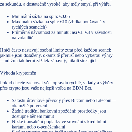
za sekundu, a dostatečně vysoké, aby měly smysl při výhře.
Minimální sázka na spin: €0.05
Maximální sázka na spin: €10 (zřídka používaná v
rychlých seancích)
Průměrná návratnost za minutu: asi €1–€3 v závislosti
na volatilitě
Hráči často nastavují osobní limity ztrát před každou seancí;
jakmile jsou dosaženy, okamžitě přeruší nebo vyberou výhry
—udržují tak herní zážitek zábavný, nikoli stresující.
Výhoda kryptoměn
Pokud chcete zachovat věci opravdu rychlé, vklady a výběry
přes crypto jsou vaše nejlepší volba na BDM Bet.
Satoshi‑úrovňové převody přes Bitcoin nebo Litecoin—
okamžité potvrzení
Žádné tradiční bankovní zpoždění; prostředky jsou
dostupné během minut
Nízké transakční poplatky ve srovnání s kreditními
kartami nebo e‑peněženkami