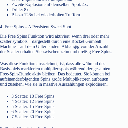
Zweite Explosion auf demselben Spot: 4x.
Dritte: 8x.
Bis zu 128x bei wiederholten Treffern.
4. Free Spins – A Persistent Sweet Spot
Die Free Spins Funktion wird aktiviert, wenn drei oder mehr
scatter symbols—dargestellt durch eine Rocket Gumball
Machine—auf dem Gitter landen. Abhängig von der Anzahl
der Scatter erhalten Sie zwischen zehn und dreißig Free Spins.
Was diese Funktion auszeichnet, ist, dass alle während des
Basisspiels markierten multiplier spots während der gesamten
Free‑Spin-Runde aktiv bleiben. Das bedeutet, Sie können bei
aufeinanderfolgenden Spins große Multiplikatoren aufbauen
und zusehen, wie sie in massive Auszahlungen explodieren.
3 Scatter: 10 Free Spins
4 Scatter: 12 Free Spins
5 Scatter: 15 Free Spins
6 Scatter: 20 Free Spins
7 Scatter: 30 Free Spins