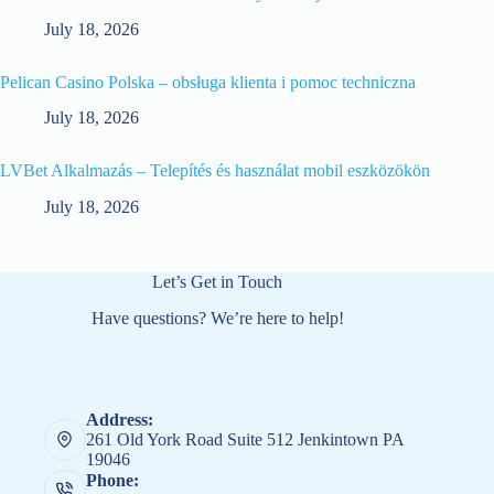
July 18, 2026
Pelican Casino Polska – obsługa klienta i pomoc techniczna
July 18, 2026
LVBet Alkalmazás – Telepítés és használat mobil eszközökön
July 18, 2026
Let’s Get in Touch
Have questions? We’re here to help!
Address:
261 Old York Road Suite 512 Jenkintown PA
19046
Phone: