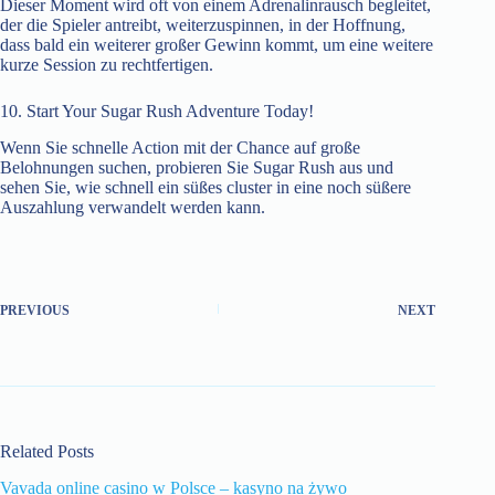
Dieser Moment wird oft von einem Adrenalinrausch begleitet,
der die Spieler antreibt, weiterzuspinnen, in der Hoffnung,
dass bald ein weiterer großer Gewinn kommt, um eine weitere
kurze Session zu rechtfertigen.
10. Start Your Sugar Rush Adventure Today!
Wenn Sie schnelle Action mit der Chance auf große
Belohnungen suchen, probieren Sie Sugar Rush aus und
sehen Sie, wie schnell ein süßes cluster in eine noch süßere
Auszahlung verwandelt werden kann.
PREVIOUS
NEXT
Related Posts
Vavada online casino w Polsce – kasyno na żywo