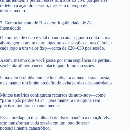
curtas tendem a preferir esses formatos ao vivo porque eles
refletem a ação do cassino, mas sem o tempo de
deslocamento.
7. Gerenciamento de Risco em Jogabilidade de Alta
Intensidade
O controle de risco é vital quando cada segundo conta. Uma
abordagem comum entre jogadores de sessões curtas é limitar
cada jogo a um valor fixo—cerca de €20–€30 por sessão.
Assim, mesmo que você passe por uma sequência de perdas,
seu bankroll permanece intacto para futuras sessões.
Uma vitória rápida pode te incentivar a aumentar sua aposta,
mas manter um limite predefinido evita perdas descontroladas.
Muitos usuários configuram recursos de auto-stop—como
“parar após perder €15”—para manter a disciplina sem
precisar monitorar manualmente.
Essa abordagem disciplinada de risco mantém a emoção viva,
sem transformar cada sessão em um jogo de azar
potencialmente catastrófico.