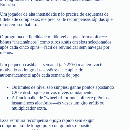
Emoção
Um jogador de alta intensidade não precisa de esquemas de
fidelidade complexos; ele precisa de recompensas rápidas que
reforcem seu hábito.
O programa de fidelidade multinível da plataforma oferece
bônus “instantâneos” como giros grátis em slots selecionados
após cada cinco spins—fácil de reivindicar sem navegar por
menus.
Um pequeno cashback semanal (até 25%) mantém você
motivado ao longo das sessões; ele é aplicado
automaticamente após cada semana de jogo.
Os limites de nível são simples: ganhe pontos apostando
€20 e desbloqueie novos níveis rapidamente.
A funcionalidade “wheel of fortune” oferece prêmios
instantâneos aleatórios—às vezes um giro grátis ou
multiplicador extra.
Essa estrutura recompensa o jogo rápido sem exigir
compromisso de longo prazo ou grandes depósitos—