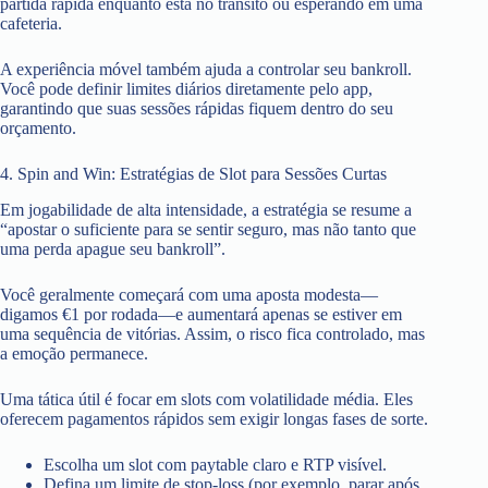
partida rápida enquanto está no trânsito ou esperando em uma
cafeteria.
A experiência móvel também ajuda a controlar seu bankroll.
Você pode definir limites diários diretamente pelo app,
garantindo que suas sessões rápidas fiquem dentro do seu
orçamento.
4. Spin and Win: Estratégias de Slot para Sessões Curtas
Em jogabilidade de alta intensidade, a estratégia se resume a
“apostar o suficiente para se sentir seguro, mas não tanto que
uma perda apague seu bankroll”.
Você geralmente começará com uma aposta modesta—
digamos €1 por rodada—e aumentará apenas se estiver em
uma sequência de vitórias. Assim, o risco fica controlado, mas
a emoção permanece.
Uma tática útil é focar em slots com volatilidade média. Eles
oferecem pagamentos rápidos sem exigir longas fases de sorte.
Escolha um slot com paytable claro e RTP visível.
Defina um limite de stop-loss (por exemplo, parar após