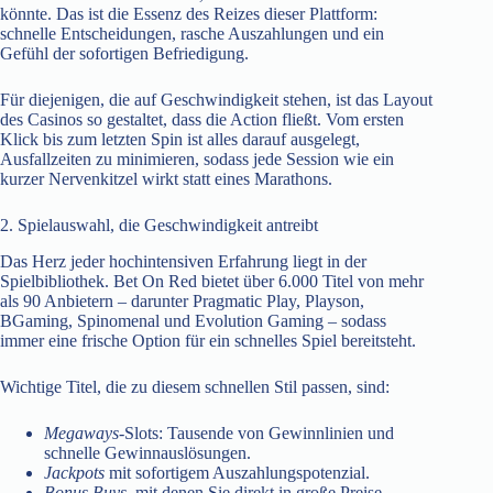
könnte. Das ist die Essenz des Reizes dieser Plattform:
schnelle Entscheidungen, rasche Auszahlungen und ein
Gefühl der sofortigen Befriedigung.
Für diejenigen, die auf Geschwindigkeit stehen, ist das Layout
des Casinos so gestaltet, dass die Action fließt. Vom ersten
Klick bis zum letzten Spin ist alles darauf ausgelegt,
Ausfallzeiten zu minimieren, sodass jede Session wie ein
kurzer Nervenkitzel wirkt statt eines Marathons.
2. Spielauswahl, die Geschwindigkeit antreibt
Das Herz jeder hochintensiven Erfahrung liegt in der
Spielbibliothek. Bet On Red bietet über 6.000 Titel von mehr
als 90 Anbietern – darunter Pragmatic Play, Playson,
BGaming, Spinomenal und Evolution Gaming – sodass
immer eine frische Option für ein schnelles Spiel bereitsteht.
Wichtige Titel, die zu diesem schnellen Stil passen, sind:
Megaways
-Slots: Tausende von Gewinnlinien und
schnelle Gewinn­aus­lösungen.
Jackpots
mit sofortigem Auszahlungspotenzial.
Bonus Buys
, mit denen Sie direkt in große Preise