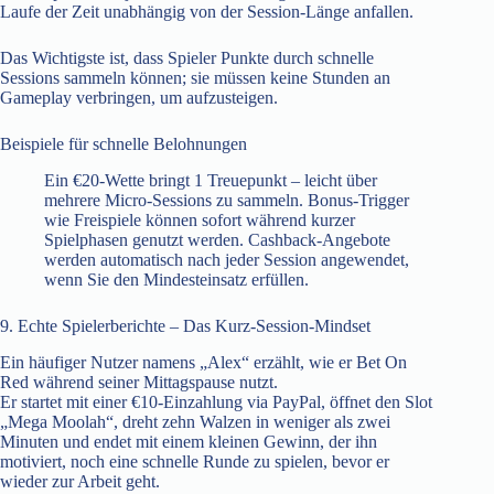
Laufe der Zeit unabhängig von der Session-Länge anfallen.
Das Wichtigste ist, dass Spieler Punkte durch schnelle
Sessions sammeln können; sie müssen keine Stunden an
Gameplay verbringen, um aufzusteigen.
Beispiele für schnelle Belohnungen
Ein €20‑Wette bringt 1 Treuepunkt – leicht über
mehrere Micro‑Sessions zu sammeln.
Bonus-Trigger
wie Freispiele können sofort während kurzer
Spielphasen genutzt werden.
Cashback-Angebote
werden automatisch nach jeder Session angewendet,
wenn Sie den Mindesteinsatz erfüllen.
9. Echte Spielerberichte – Das Kurz‑Session‑Mindset
Ein häufiger Nutzer namens „Alex“ erzählt, wie er Bet On
Red während seiner Mittagspause nutzt.
Er startet mit einer €10‑Einzahlung via PayPal, öffnet den Slot
„Mega Moolah“, dreht zehn Walzen in weniger als zwei
Minuten und endet mit einem kleinen Gewinn, der ihn
motiviert, noch eine schnelle Runde zu spielen, bevor er
wieder zur Arbeit geht.