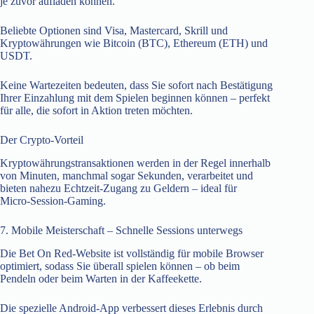
je zuvor aufladen können.
Beliebte Optionen sind Visa, Mastercard, Skrill und
Kryptowährungen wie Bitcoin (BTC), Ethereum (ETH) und
USDT.
Keine Wartezeiten bedeuten, dass Sie sofort nach Bestätigung
Ihrer Einzahlung mit dem Spielen beginnen können – perfekt
für alle, die sofort in Aktion treten möchten.
Der Crypto-Vorteil
Kryptowährungstransaktionen werden in der Regel innerhalb
von Minuten, manchmal sogar Sekunden, verarbeitet und
bieten nahezu Echtzeit-Zugang zu Geldern – ideal für
Micro‑Session-Gaming.
7. Mobile Meisterschaft – Schnelle Sessions unterwegs
Die Bet On Red-Website ist vollständig für mobile Browser
optimiert, sodass Sie überall spielen können – ob beim
Pendeln oder beim Warten in der Kaffeekette.
Die spezielle Android-App verbessert dieses Erlebnis durch