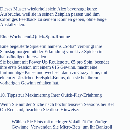
Dieses Muster wiederholt sich: Alex bevorzugt kurze
Ausbrüche, weil sie in seinen Zeitplan passen und ihm
sofortiges Feedback zu seinem Können geben, ohne lange
Ausfallzeiten.
Eine Wochenend‑Quick‑Spin‑Routine
Eine begeisterte Spielerin namens „Sofia“ verbringt ihre
Samstagmorgen mit der Erkundung von Live‑Spielen in
halbstündigen Intervallen.
Sie beginnt mit Power Up Roulette zu €5 pro Spin, beendet
ihre erste Session mit einem €15‑Gewinn, macht eine
fünfminütige Pause und wechselt dann zu Crazy Time, mit
einem zusätzlichen Freispiel-Bonus, den sie bei ihrem
vorherigen Gewinn erhalten hat.
10. Tipps zur Maximierung Ihrer Quick‑Play‑Erfahrung
Wenn Sie auf der Suche nach hochintensiven Sessions bei Bet
On Red sind, beachten Sie diese Hinweise:
Wählen Sie Slots mit niedriger Volatilität für häufige
Gewinne.
Verwenden Sie Micro‑Bets, um Ihr Bankroll