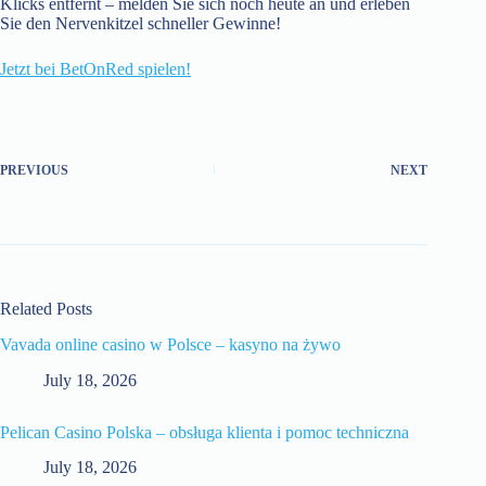
Klicks entfernt – melden Sie sich noch heute an und erleben
Sie den Nervenkitzel schneller Gewinne!
Jetzt bei BetOnRed spielen!
PREVIOUS
NEXT
Related Posts
Vavada online casino w Polsce – kasyno na żywo
July 18, 2026
Pelican Casino Polska – obsługa klienta i pomoc techniczna
July 18, 2026