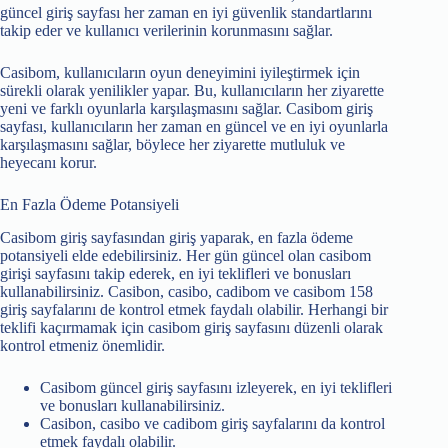
güncel giriş sayfası her zaman en iyi güvenlik standartlarını
takip eder ve kullanıcı verilerinin korunmasını sağlar.
Casibom, kullanıcıların oyun deneyimini iyileştirmek için
sürekli olarak yenilikler yapar. Bu, kullanıcıların her ziyarette
yeni ve farklı oyunlarla karşılaşmasını sağlar. Casibom giriş
sayfası, kullanıcıların her zaman en güncel ve en iyi oyunlarla
karşılaşmasını sağlar, böylece her ziyarette mutluluk ve
heyecanı korur.
En Fazla Ödeme Potansiyeli
Casibom giriş sayfasından giriş yaparak, en fazla ödeme
potansiyeli elde edebilirsiniz. Her gün güncel olan casibom
girişi sayfasını takip ederek, en iyi teklifleri ve bonusları
kullanabilirsiniz. Casibon, casibo, cadibom ve casibom 158
giriş sayfalarını de kontrol etmek faydalı olabilir. Herhangi bir
teklifi kaçırmamak için casibom giriş sayfasını düzenli olarak
kontrol etmeniz önemlidir.
Casibom güncel giriş sayfasını izleyerek, en iyi teklifleri
ve bonusları kullanabilirsiniz.
Casibon, casibo ve cadibom giriş sayfalarını da kontrol
etmek faydalı olabilir.