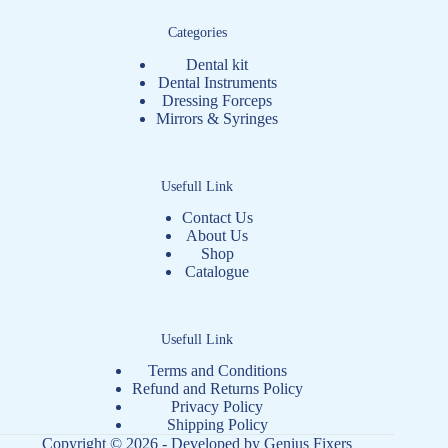
Categories
Dental kit
Dental Instruments
Dressing Forceps
Mirrors & Syringes
Usefull Link
Contact Us
About Us
Shop
Catalogue
Usefull Link
Terms and Conditions
Refund and Returns Policy
Privacy Policy
Shipping Policy
Copyright © 2026 - Developed by
Genius Fixers