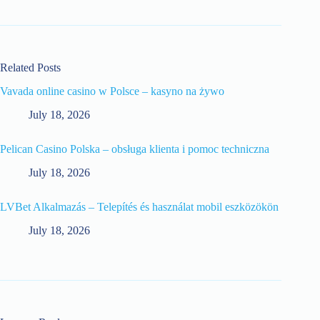
Related Posts
Vavada online casino w Polsce – kasyno na żywo
July 18, 2026
Pelican Casino Polska – obsługa klienta i pomoc techniczna
July 18, 2026
LVBet Alkalmazás – Telepítés és használat mobil eszközökön
July 18, 2026