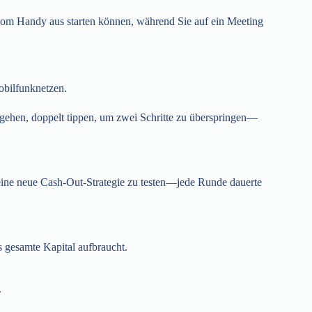
 vom Handy aus starten können, während Sie auf ein Meeting
obilfunknetzen.
u gehen, doppelt tippen, um zwei Schritte zu überspringen—
eine neue Cash‑Out‑Strategie zu testen—jede Runde dauerte
as gesamte Kapital aufbraucht.
.