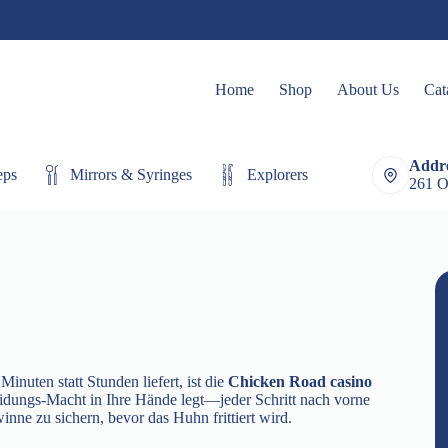
Home
Shop
About Us
Cat
Addre
eps
Mirrors & Syringes
Explorers
Extracting Fo
261 O
nuten statt Stunden liefert, ist die
Chicken Road casino
eidungs‑Macht in Ihre Hände legt—jeder Schritt nach vorne
inne zu sichern, bevor das Huhn frittiert wird.