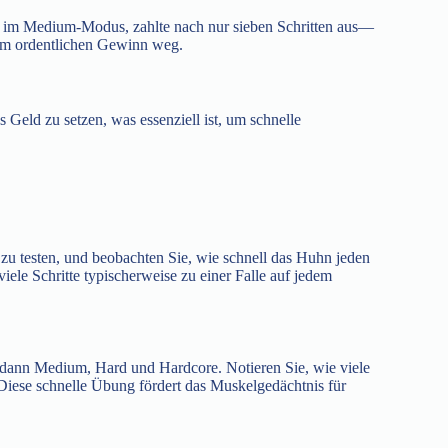
5x im Medium‑Modus, zahlte nach nur sieben Schritten aus—
em ordentlichen Gewinn weg.
Geld zu setzen, was essenziell ist, um schnelle
zu testen, und beobachten Sie, wie schnell das Huhn jeden
ele Schritte typischerweise zu einer Falle auf jedem
y, dann Medium, Hard und Hardcore. Notieren Sie, wie viele
 Diese schnelle Übung fördert das Muskelgedächtnis für