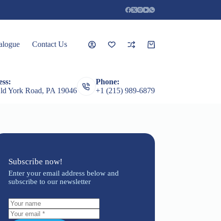
alogue
Contact Us
Shopping
cart
ss:
Phone:
rceps
Root Elevators
Featured Products
Guages
ld York Road, PA 19046
+1 (215) 989-6879
Subscribe now!
Enter your email address below and
subscribe to our newsletter