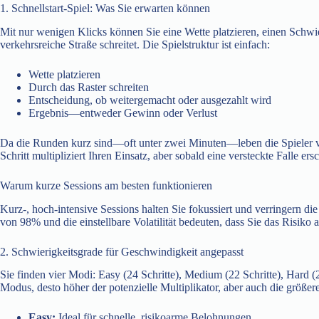
1. Schnellstart‑Spiel: Was Sie erwarten können
Mit nur wenigen Klicks können Sie eine Wette platzieren, einen Schw
verkehrsreiche Straße schreitet. Die Spielstruktur ist einfach:
Wette platzieren
Durch das Raster schreiten
Entscheidung, ob weitergemacht oder ausgezahlt wird
Ergebnis—entweder Gewinn oder Verlust
Da die Runden kurz sind—oft unter zwei Minuten—leben die Spieler vo
Schritt multipliziert Ihren Einsatz, aber sobald eine versteckte Falle ersc
Warum kurze Sessions am besten funktionieren
Kurz‑, hoch‑intensive Sessions halten Sie fokussiert und verringern di
von 98% und die einstellbare Volatilität bedeuten, dass Sie das Risiko
2. Schwierigkeitsgrade für Geschwindigkeit angepasst
Sie finden vier Modi: Easy (24 Schritte), Medium (22 Schritte), Hard (2
Modus, desto höher der potenzielle Multiplikator, aber auch die größer
Easy:
Ideal für schnelle, risikoarme Belohnungen.