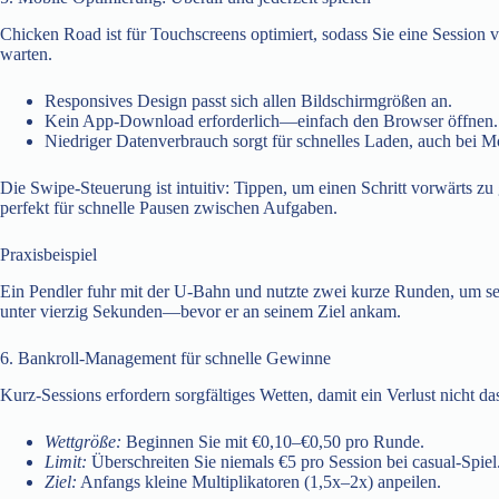
Chicken Road ist für Touchscreens optimiert, sodass Sie eine Session
warten.
Responsives Design passt sich allen Bildschirmgrößen an.
Kein App‑Download erforderlich—einfach den Browser öffnen.
Niedriger Datenverbrauch sorgt für schnelles Laden, auch bei M
Die Swipe‑Steuerung ist intuitiv: Tippen, um einen Schritt vorwärts z
perfekt für schnelle Pausen zwischen Aufgaben.
Praxisbeispiel
Ein Pendler fuhr mit der U‑Bahn und nutzte zwei kurze Runden, um s
unter vierzig Sekunden—bevor er an seinem Ziel ankam.
6. Bankroll‑Management für schnelle Gewinne
Kurz‑Sessions erfordern sorgfältiges Wetten, damit ein Verlust nicht d
Wettgröße:
Beginnen Sie mit €0,10–€0,50 pro Runde.
Limit:
Überschreiten Sie niemals €5 pro Session bei casual‑Spiel
Ziel:
Anfangs kleine Multiplikatoren (1,5x–2x) anpeilen.