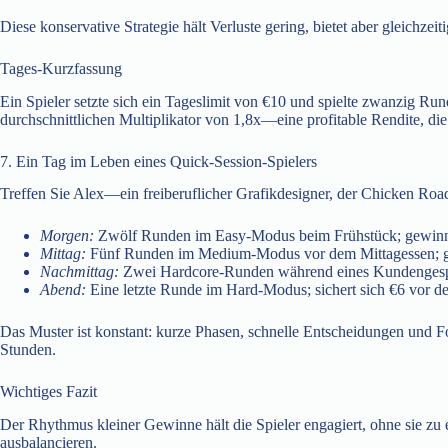
Diese konservative Strategie hält Verluste gering, bietet aber gleichz
Tages‑Kurzfassung
Ein Spieler setzte sich ein Tageslimit von €10 und spielte zwanzig R
durchschnittlichen Multiplikator von 1,8x—eine profitable Rendite, di
7. Ein Tag im Leben eines Quick‑Session‑Spielers
Treffen Sie Alex—ein freiberuflicher Grafikdesigner, der Chicken Roa
Morgen:
Zwölf Runden im Easy‑Modus beim Frühstück; gewinn
Mittag:
Fünf Runden im Medium‑Modus vor dem Mittagessen; g
Nachmittag:
Zwei Hardcore‑Runden während eines Kundengespräc
Abend:
Eine letzte Runde im Hard‑Modus; sichert sich €6 vor 
Das Muster ist konstant: kurze Phasen, schnelle Entscheidungen und Fo
Stunden.
Wichtiges Fazit
Der Rhythmus kleiner Gewinne hält die Spieler engagiert, ohne sie zu
ausbalancieren.