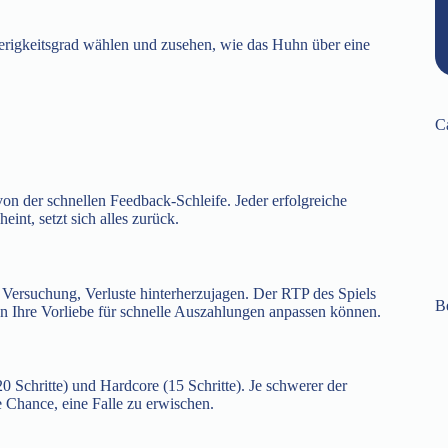
ierigkeitsgrad wählen und zusehen, wie das Huhn über eine
C
n der schnellen Feedback‑Schleife. Jeder erfolgreiche
heint, setzt sich alles zurück.
e Versuchung, Verluste hinterherzujagen. Der RTP des Spiels
Be
 an Ihre Vorliebe für schnelle Auszahlungen anpassen können.
0 Schritte) und Hardcore (15 Schritte). Je schwerer der
e Chance, eine Falle zu erwischen.