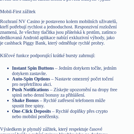
Mobil‑First zážitek
Rozhraní NV Casino je postaveno kolem mobilních uživatelů,
kteří potřebují rychlost a jednoduchost. Responzivní rozložení
znamená, že všechny tlačítka jsou přátelská k prstům, zatímco
dedikovaná Android aplikace nabízí exkluzivní výhody, jako
je cashback Piggy Bank, který odměňuje rychlé prohry.
Klíčové funkce podporující krátké bursty zahrnují:
Instant Spin Buttons
– Jedním dotykem točíte, jedním
dotykem zastavíte.
Auto‑Spin Options
– Nastavte omezený počet točení
pro nepřetržitou akci.
Push Notifications
– Získejte upozornění na dropy free
spinů nebo denní bonusy za přihlášení.
Shake Bonus
– Rychlé zatřesení telefonem může
spustit free spiny.
One‑Click Deposits
– Rychlé doplňky přes crypto
nebo mobilní peněženky.
Výsledkem je plynulý zážitek, který respektuje časové