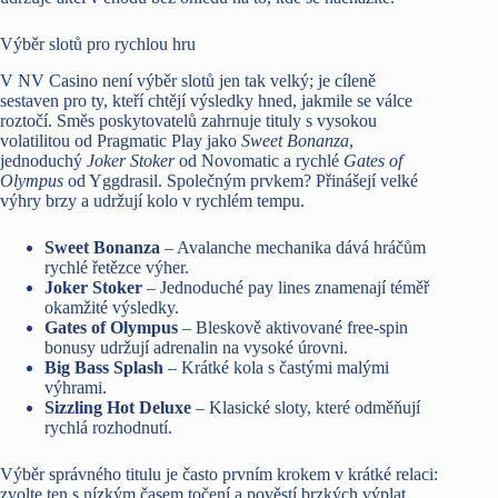
Výběr slotů pro rychlou hru
V NV Casino není výběr slotů jen tak velký; je cíleně
sestaven pro ty, kteří chtějí výsledky hned, jakmile se válce
roztočí. Směs poskytovatelů zahrnuje tituly s vysokou
volatilitou od Pragmatic Play jako
Sweet Bonanza
,
jednoduchý
Joker Stoker
od Novomatic a rychlé
Gates of
Olympus
od Yggdrasil. Společným prvkem? Přinášejí velké
výhry brzy a udržují kolo v rychlém tempu.
Sweet Bonanza
– Avalanche mechanika dává hráčům
rychlé řetězce výher.
Joker Stoker
– Jednoduché pay lines znamenají téměř
okamžité výsledky.
Gates of Olympus
– Bleskově aktivované free-spin
bonusy udržují adrenalin na vysoké úrovni.
Big Bass Splash
– Krátké kola s častými malými
výhrami.
Sizzling Hot Deluxe
– Klasické sloty, které odměňují
rychlá rozhodnutí.
Výběr správného titulu je často prvním krokem v krátké relaci:
zvolte ten s nízkým časem točení a pověstí brzkých výplat.