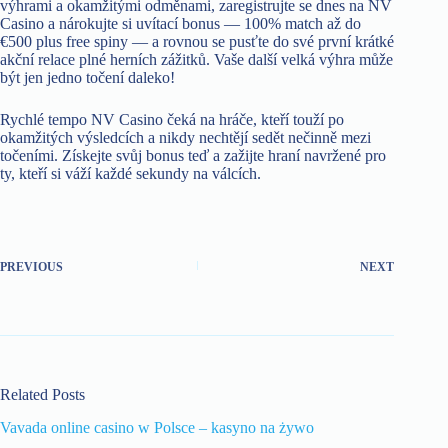
výhrami a okamžitými odměnami, zaregistrujte se dnes na NV
Casino a nárokujte si uvítací bonus — 100% match až do
€500 plus free spiny — a rovnou se pusťte do své první krátké
akční relace plné herních zážitků. Vaše další velká výhra může
být jen jedno točení daleko!
Rychlé tempo NV Casino čeká na hráče, kteří touží po
okamžitých výsledcích a nikdy nechtějí sedět nečinně mezi
točeními. Získejte svůj bonus teď a zažijte hraní navržené pro
ty, kteří si váží každé sekundy na válcích.
PREVIOUS
NEXT
Related Posts
Vavada online casino w Polsce – kasyno na żywo