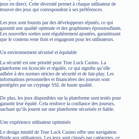
jeux en direct. Cette diversité permet à chaque utilisateur de
trouver des jeux qui correspondent à ses préférences.
Les jeux sont fournis par des développeurs réputés, ce qui
garantit une qualité optimale et des graphismes époustouflants.
Les nouvelles sorties sont régulièrement ajoutées, garantissant
que le contenu reste frais et engageant pour les utilisateurs.
Un environnement sécurisé et équitable
La sécurité est une priorité pour True Luck Casino. La
plateforme est licenciée et régulée, ce qui signifie qu’elle
adhère à des normes strictes de sécurité et de fair-play. Les
informations personnelles et financières des joueurs sont
protégées par un cryptage SSL de haute qualité.
De plus, les jeux disponibles sur la plateforme sont testés pour
garantir leur équité. Cela renforce la confiance des joueurs,
sachant qu’ils jouent sur une plateforme sécurisée et fiable.
Une expérience utilisateur optimisée
Le design intuitif de True Luck Casino offre une navigation
fluide aux utilisateurs. Les jeux sont classés par catégories, ce