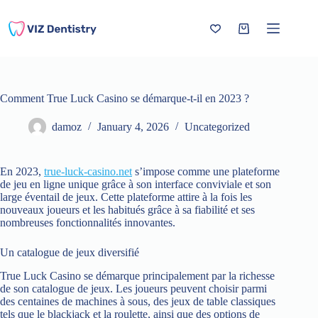
Skip
to
content
Shopping
cart
Comment True Luck Casino se démarque-t-il en 2023 ?
damoz
January 4, 2026
Uncategorized
En 2023,
true-luck-casino.net
s’impose comme une plateforme
de jeu en ligne unique grâce à son interface conviviale et son
large éventail de jeux. Cette plateforme attire à la fois les
nouveaux joueurs et les habitués grâce à sa fiabilité et ses
nombreuses fonctionnalités innovantes.
Un catalogue de jeux diversifié
True Luck Casino se démarque principalement par la richesse
de son catalogue de jeux. Les joueurs peuvent choisir parmi
des centaines de machines à sous, des jeux de table classiques
tels que le blackjack et la roulette, ainsi que des options de