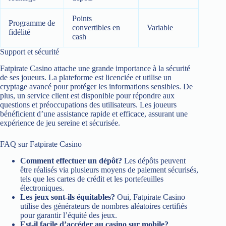
Points
Programme de
convertibles en
Variable
fidélité
cash
Support et sécurité
Fatpirate Casino attache une grande importance à la sécurité
de ses joueurs. La plateforme est licenciée et utilise un
cryptage avancé pour protéger les informations sensibles. De
plus, un service client est disponible pour répondre aux
questions et préoccupations des utilisateurs. Les joueurs
bénéficient d’une assistance rapide et efficace, assurant une
expérience de jeu sereine et sécurisée.
FAQ sur Fatpirate Casino
Comment effectuer un dépôt?
Les dépôts peuvent
être réalisés via plusieurs moyens de paiement sécurisés,
tels que les cartes de crédit et les portefeuilles
électroniques.
Les jeux sont-ils équitables?
Oui, Fatpirate Casino
utilise des générateurs de nombres aléatoires certifiés
pour garantir l’équité des jeux.
Est-il facile d’accéder au casino sur mobile?