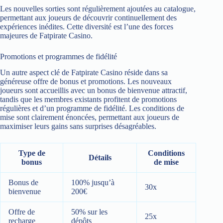
Les nouvelles sorties sont régulièrement ajoutées au catalogue,
permettant aux joueurs de découvrir continuellement des
expériences inédites. Cette diversité est l’une des forces
majeures de Fatpirate Casino.
Promotions et programmes de fidélité
Un autre aspect clé de Fatpirate Casino réside dans sa
généreuse offre de bonus et promotions. Les nouveaux
joueurs sont accueillis avec un bonus de bienvenue attractif,
tandis que les membres existants profitent de promotions
régulières et d’un programme de fidélité. Les conditions de
mise sont clairement énoncées, permettant aux joueurs de
maximiser leurs gains sans surprises désagréables.
Type de
Conditions
Détails
bonus
de mise
Bonus de
100% jusqu’à
30x
bienvenue
200€
Offre de
50% sur les
25x
recharge
dépôts