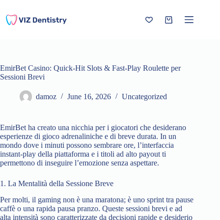
Skip
to
content
Shopping
cart
EmirBet Casino: Quick‑Hit Slots & Fast‑Play Roulette per
Sessioni Brevi
damoz
June 16, 2026
Uncategorized
EmirBet ha creato una nicchia per i giocatori che desiderano
esperienze di gioco adrenaliniche e di breve durata. In un
mondo dove i minuti possono sembrare ore, l’interfaccia
instant‑play della piattaforma e i titoli ad alto payout ti
permettono di inseguire l’emozione senza aspettare.
1. La Mentalità della Sessione Breve
Per molti, il gaming non è una maratona; è uno sprint tra pause
caffè o una rapida pausa pranzo. Queste sessioni brevi e ad
alta intensità sono caratterizzate da decisioni rapide e desiderio