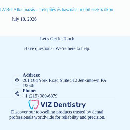
LVBet Alkalmazás – Telepítés és használat mobil eszközökön
July 18, 2026
Let’s Get in Touch
Have questions? We’re here to help!
Address:
261 Old York Road Suite 512 Jenkintown PA
19046
Phone:
+1 (215) 989-6879
Discover our top-selling products trusted by dental
professionals worldwide for reliability and precision.