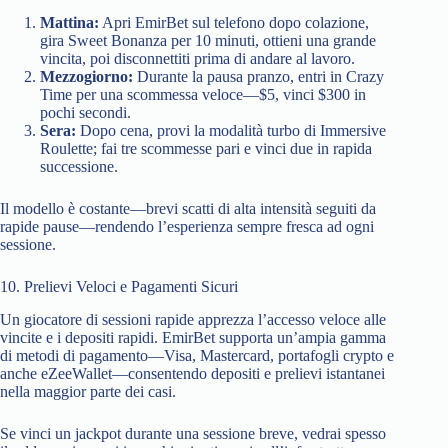
Mattina:
Apri EmirBet sul telefono dopo colazione,
gira Sweet Bonanza per 10 minuti, ottieni una grande
vincita, poi disconnettiti prima di andare al lavoro.
Mezzogiorno:
Durante la pausa pranzo, entri in Crazy
Time per una scommessa veloce—$5, vinci $300 in
pochi secondi.
Sera:
Dopo cena, provi la modalità turbo di Immersive
Roulette; fai tre scommesse pari e vinci due in rapida
successione.
Il modello è costante—brevi scatti di alta intensità seguiti da
rapide pause—rendendo l’esperienza sempre fresca ad ogni
sessione.
10. Prelievi Veloci e Pagamenti Sicuri
Un giocatore di sessioni rapide apprezza l’accesso veloce alle
vincite e i depositi rapidi. EmirBet supporta un’ampia gamma
di metodi di pagamento—Visa, Mastercard, portafogli crypto e
anche eZeeWallet—consentendo depositi e prelievi istantanei
nella maggior parte dei casi.
Se vinci un jackpot durante una sessione breve, vedrai spesso