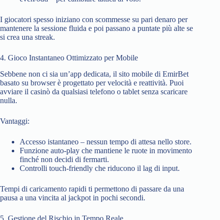
I giocatori spesso iniziano con scommesse su pari denaro per
mantenere la sessione fluida e poi passano a puntate più alte se
si crea una streak.
4. Gioco Instantaneo Ottimizzato per Mobile
Sebbene non ci sia un’app dedicata, il sito mobile di EmirBet
basato su browser è progettato per velocità e reattività. Puoi
avviare il casinò da qualsiasi telefono o tablet senza scaricare
nulla.
Vantaggi:
Accesso istantaneo – nessun tempo di attesa nello store.
Funzione auto‑play che mantiene le ruote in movimento
finché non decidi di fermarti.
Controlli touch-friendly che riducono il lag di input.
Tempi di caricamento rapidi ti permettono di passare da una
pausa a una vincita al jackpot in pochi secondi.
5. Gestione del Rischio in Tempo Reale