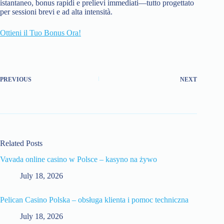
istantaneo, bonus rapidi e prelievi immediati—tutto progettato
per sessioni brevi e ad alta intensità.
Ottieni il Tuo Bonus Ora!
PREVIOUS
NEXT
Related Posts
Vavada online casino w Polsce – kasyno na żywo
July 18, 2026
Pelican Casino Polska – obsługa klienta i pomoc techniczna
July 18, 2026