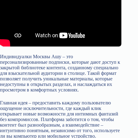
Индивидуалки Москвы Ашу – это
персонализированные подписки, которые дают доступ к
закрытой библиотеке контента, созданному специально
для взыскательной аудитории в столице. Такой формат
позволяет получить уникальные материалы, которые
недоступны в открытых разделах, и наслаждаться их
просмотром в комфортных условиях.
Главная идея – предоставить каждому пользователю
ощущение исключительности, где каждый клик
открывает новые возможности для интимных фантазий
без компромиссов. Платформа заботится о том, чтобы
контент был разнообразным, а взаимодействие –
интуитивно понятным, независимо от того, используете
ли вы компьютер или мобильное устройство.