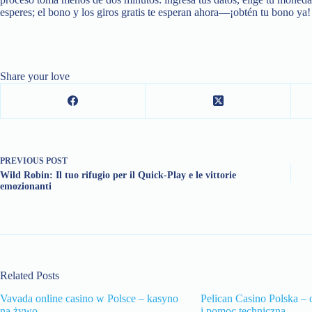
esperes; el bono y los giros gratis te esperan ahora—¡obtén tu bono ya!
Share your love
PREVIOUS
POST
Wild Robin: Il tuo rifugio per il Quick‑Play e le vittorie
emozionanti
Related Posts
Vavada online casino w Polsce – kasyno
Pelican Casino Polska – 
na żywo
i pomoc techniczna