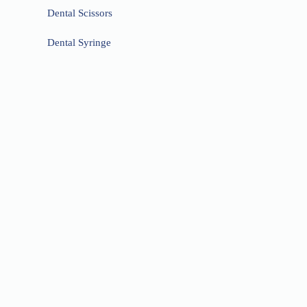
Dental Scissors
Dental Syringe