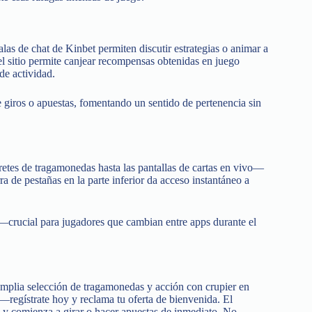
las de chat de Kinbet permiten discutir estrategias o animar a
l sitio permite canjear recompensas obtenidas en juego
de actividad.
re giros o apuestas, fomentando un sentido de pertenencia sin
retes de tragamonedas hasta las pantallas de cartas en vivo—
ra de pestañas en la parte inferior da acceso instantáneo a
—crucial para jugadores que cambian entre apps durante el
 amplia selección de tragamonedas y acción con crupier en
regístrate hoy y reclama tu oferta de bienvenida. El
 y comienza a girar o hacer apuestas de inmediato. No