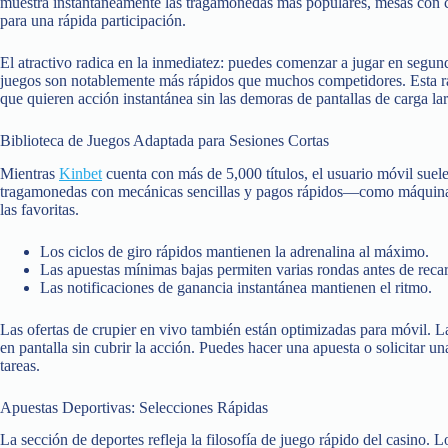
muestra instantáneamente las tragamonedas más populares, mesas con cru
para una rápida participación.
El atractivo radica en la inmediatez: puedes comenzar a jugar en segundo
juegos son notablemente más rápidos que muchos competidores. Esta rá
que quieren acción instantánea sin las demoras de pantallas de carga la
Biblioteca de Juegos Adaptada para Sesiones Cortas
Mientras
Kinbet
cuenta con más de 5,000 títulos, el usuario móvil sue
tragamonedas con mecánicas sencillas y pagos rápidos—como máquinas
las favoritas.
Los ciclos de giro rápidos mantienen la adrenalina al máximo.
Las apuestas mínimas bajas permiten varias rondas antes de recar
Las notificaciones de ganancia instantánea mantienen el ritmo.
Las ofertas de crupier en vivo también están optimizadas para móvil. La
en pantalla sin cubrir la acción. Puedes hacer una apuesta o solicitar un
tareas.
Apuestas Deportivas: Selecciones Rápidas
La sección de deportes refleja la filosofía de juego rápido del casino.