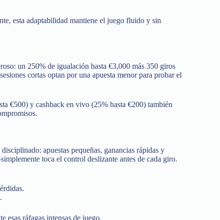
e, esta adaptabilidad mantiene el juego fluido y sin
eroso: un 250% de igualación hasta €3,000 más 350 giros
sesiones cortas optan por una apuesta menor para probar el
ta €500) y cashback en vivo (25% hasta €200) también
 compromisos.
 disciplinado: apuestas pequeñas, ganancias rápidas y
—simplemente toca el control deslizante antes de cada giro.
érdidas.
.
te esas ráfagas intensas de juego.