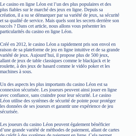
Le casino en ligne Léon est l’un des plus populaires et des
plus fiables sur le marché des jeux en ligne. Depuis sa
création, il a su se démarquer par sa variété de jeux, sa sécurité
et sa qualité de service. Mais quels sont les secrets derrière son
succès ? Dans cet article, nous allons vous présenter les
particularités du casino en ligne Léon.
Créé en 2012, le casino Léon a rapidement pris son envol en
raison de sa plateforme de jeu en ligne intuitive et de sa grande
variété de jeux. Aujourd’hui, il propose plus de 500 jeux,
allant de jeux de table classiques comme le blackjack et le
roulette, à des jeux de hasard comme le vidéo poker et les
machines à sous.
Un des aspects les plus importants du casino Léon est sa
connexion sécurisée. Les joueurs peuvent ainsi jouer en ligne
avec confiance, sans craindre pour leur sécurité. Le casino
Léon utilise des systèmes de sécurité de pointe pour protéger
les données de ses joueurs et garantir une expérience de jeu
sécurisée.
Les joueurs du casino Léon peuvent également bénéficier
d’une grande variété de méthodes de paiement, allant de cartes
de crédit à des systèmes de paiement en ligne. Cela permet