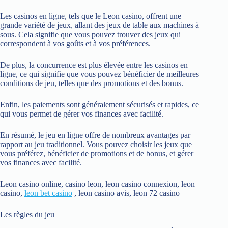
Les casinos en ligne, tels que le Leon casino, offrent une
grande variété de jeux, allant des jeux de table aux machines à
sous. Cela signifie que vous pouvez trouver des jeux qui
correspondent à vos goûts et à vos préférences.
De plus, la concurrence est plus élevée entre les casinos en
ligne, ce qui signifie que vous pouvez bénéficier de meilleures
conditions de jeu, telles que des promotions et des bonus.
Enfin, les paiements sont généralement sécurisés et rapides, ce
qui vous permet de gérer vos finances avec facilité.
En résumé, le jeu en ligne offre de nombreux avantages par
rapport au jeu traditionnel. Vous pouvez choisir les jeux que
vous préférez, bénéficier de promotions et de bonus, et gérer
vos finances avec facilité.
Leon casino online, casino leon, leon casino connexion, leon
casino,
leon bet casino
, leon casino avis, leon 72 casino
Les règles du jeu