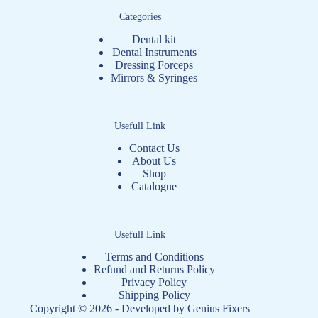
Categories
Dental kit
Dental Instruments
Dressing Forceps
Mirrors & Syringes
Usefull Link
Contact Us
About Us
Shop
Catalogue
Usefull Link
Terms and Conditions
Refund and Returns Policy
Privacy Policy
Shipping Policy
Copyright © 2026 - Developed by
Genius Fixers