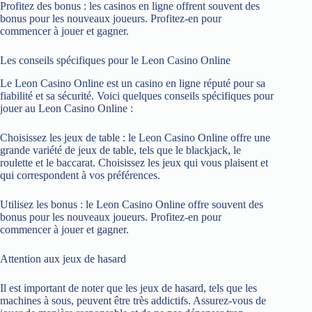
Profitez des bonus : les casinos en ligne offrent souvent des
bonus pour les nouveaux joueurs. Profitez-en pour
commencer à jouer et gagner.
Les conseils spécifiques pour le Leon Casino Online
Le Leon Casino Online est un casino en ligne réputé pour sa
fiabilité et sa sécurité. Voici quelques conseils spécifiques pour
jouer au Leon Casino Online :
Choisissez les jeux de table : le Leon Casino Online offre une
grande variété de jeux de table, tels que le blackjack, le
roulette et le baccarat. Choisissez les jeux qui vous plaisent et
qui correspondent à vos préférences.
Utilisez les bonus : le Leon Casino Online offre souvent des
bonus pour les nouveaux joueurs. Profitez-en pour
commencer à jouer et gagner.
Attention aux jeux de hasard
Il est important de noter que les jeux de hasard, tels que les
machines à sous, peuvent être très addictifs. Assurez-vous de