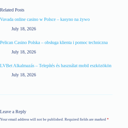
Related Posts
Vavada online casino w Polsce – kasyno na żywo
July 18, 2026
Pelican Casino Polska – obsługa klienta i pomoc techniczna
July 18, 2026
LVBet Alkalmazás – Telepítés és használat mobil eszközökön
July 18, 2026
Leave a Reply
Your email address will not be published.
Required fields are marked
*