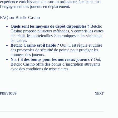
expérience enrichissante que sur un ordinateur, facilitant ainsi
l’engagement des joueurs en déplacement.
FAQ sur Betclic Casino
Quels sont les moyens de dépôt disponibles ?
Betclic
Casino propose plusieurs méthodes, y compris les cartes
de crédit, les portefeuilles électroniques et les virements
bancaires.
Betclic Casino est-il fiable ?
Oui, il est régulé et utilise
des protocoles de sécurité de pointe pour protéger les
données des joueurs.
Y a-t-il des bonus pour les nouveaux joueurs ?
Oui,
Betclic Casino offre des bonus d’inscription attrayants
avec des conditions de mise claires.
PREVIOUS
NEXT