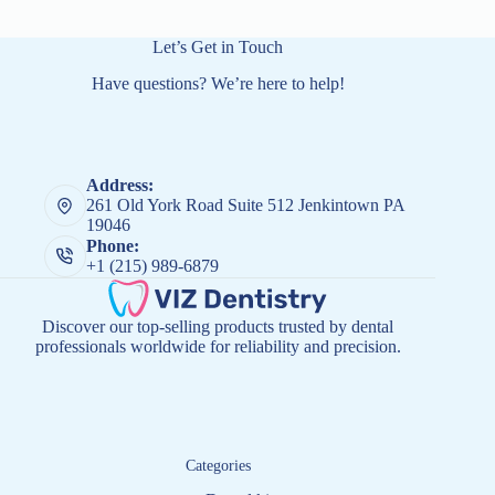
Let’s Get in Touch
Have questions? We’re here to help!
Address:
261 Old York Road Suite 512 Jenkintown PA
19046
Phone:
+1 (215) 989-6879
Discover our top-selling products trusted by dental
professionals worldwide for reliability and precision.
Categories