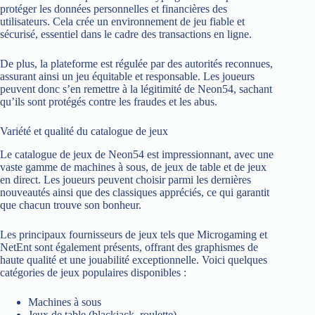
protéger les données personnelles et financières des
utilisateurs. Cela crée un environnement de jeu fiable et
sécurisé, essentiel dans le cadre des transactions en ligne.
De plus, la plateforme est régulée par des autorités reconnues,
assurant ainsi un jeu équitable et responsable. Les joueurs
peuvent donc s’en remettre à la légitimité de Neon54, sachant
qu’ils sont protégés contre les fraudes et les abus.
Variété et qualité du catalogue de jeux
Le catalogue de jeux de Neon54 est impressionnant, avec une
vaste gamme de machines à sous, de jeux de table et de jeux
en direct. Les joueurs peuvent choisir parmi les dernières
nouveautés ainsi que des classiques appréciés, ce qui garantit
que chacun trouve son bonheur.
Les principaux fournisseurs de jeux tels que Microgaming et
NetEnt sont également présents, offrant des graphismes de
haute qualité et une jouabilité exceptionnelle. Voici quelques
catégories de jeux populaires disponibles :
Machines à sous
Jeux de table (blackjack, roulette)