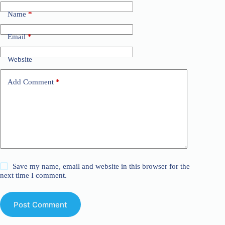
Name
*
Email
*
Website
Add Comment
*
Save my name, email and website in this browser for the
next time I comment.
Post Comment