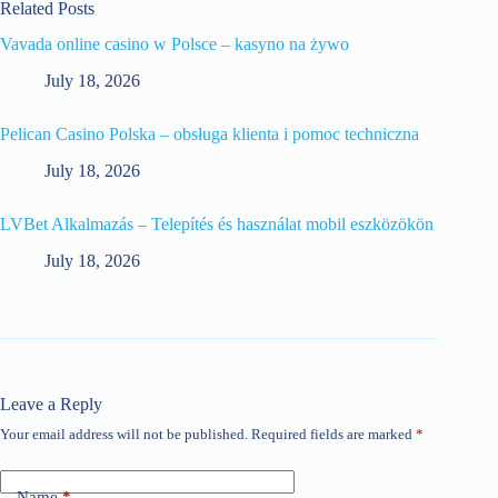
Related Posts
Vavada online casino w Polsce – kasyno na żywo
July 18, 2026
Pelican Casino Polska – obsługa klienta i pomoc techniczna
July 18, 2026
LVBet Alkalmazás – Telepítés és használat mobil eszközökön
July 18, 2026
Leave a Reply
Your email address will not be published.
Required fields are marked
*
Name
*