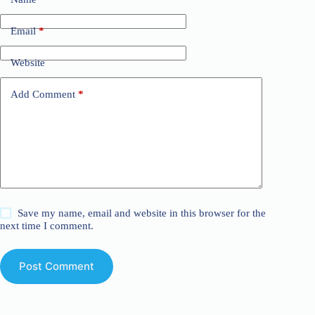
Email
*
Website
Add Comment
*
Save my name, email and website in this browser for the
next time I comment.
Post Comment