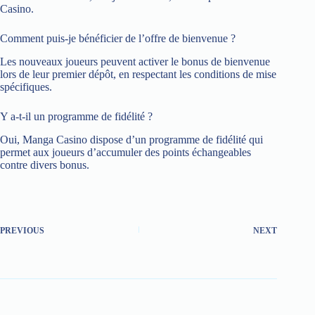
Casino.
Comment puis-je bénéficier de l’offre de bienvenue ?
Les nouveaux joueurs peuvent activer le bonus de bienvenue
lors de leur premier dépôt, en respectant les conditions de mise
spécifiques.
Y a-t-il un programme de fidélité ?
Oui, Manga Casino dispose d’un programme de fidélité qui
permet aux joueurs d’accumuler des points échangeables
contre divers bonus.
PREVIOUS
NEXT