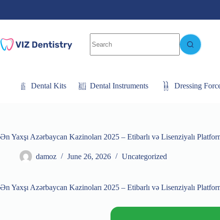
Skip
to
content
No
results
Dental Kits
Dental Instruments
Dressing Forc
Ən Yaxşı Azərbaycan Kazinoları 2025 – Etibarlı və Lisenziyalı Platfor
damoz
June 26, 2026
Uncategorized
Ən Yaxşı Azərbaycan Kazinoları 2025 – Etibarlı və Lisenziyalı Platfor