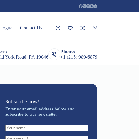
alogue
Contact Us
Shopping
cart
ss:
Phone:
rceps
Root Elevators
Featured Products
Guages
ld York Road, PA 19046
+1 (215) 989-6879
Subscribe now!
Enter your email address below and
subscribe to our newsletter