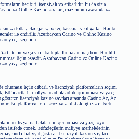
maların heç biri lisenziyalı və etibarlıdır, bu da sizin
 Casino və Online Kazino saytları, məzmunun əsasında və
niz: slotlar, blackjack, poker, baccarat və digərlər. Hər bir
sistemlər ilə endirilir. Azərbaycan Casino və Online Kazino
 ən yaxşı seçimdir.
i ilin ən yaxşı və etibarlı platformaları araşdırın. Hər biri
ın qorunması üçün əsasdir. Azərbaycan Casino və Online Kazino
 ən yaxşı seçimdir.
ə olunması üçün etibarlı və lisenziyalı platformaların seçimi
k, istifadəçilərin maliyyə mərhələlərinin qorunması və yaxşı
 göstərən lisenziyalı kazino saytları arasında Casino Az, Az
nur. Bu platformaların lisenziya sahibi olduğu və etibarlı
dəçilərin maliyyə mərhələlərinin qorunması və yaxşı oyun
dən istifadə etmək, istifadəçilərin maliyyə mərhələlərinin
rbaycanda faaliyyət göstərən lisenziyalı kazino saytları