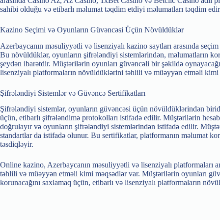
arasında Casino Az, Az Casino, 1xBet Casino və Betclic Casino adlı pla
sahibi olduğu və etibarlı məlumat təqdim etdiyi məlumatları təqdim edir
Kazino Seçimi və Oyunların Güvəncəsi Üçün Növüldüklər
Azerbaycanın məsuliyyətli və lisenziyalı kazino saytları arasında seçim 
Bu növüldüklər, oyunların şifrələndiyi sistemlərindən, məlumatların ko
şeydən ibarətdir. Müştərilərin oyunları güvəncəli bir şəkildə oynayacağ
lisenziyalı platformaların növüldüklərini təhlili və müəyyən etməli kimi
Şifrələndiyi Sistemlər və Güvəncə Sertifikatları
Şifrələndiyi sistemlər, oyunların güvəncəsi üçün növüldüklərindən biri
üçün, etibarlı şifrələndimə protokolları istifadə edilir. Müştərilərin hesa
doğrulayır və oyunların şifrələndiyi sistemlərindən istifadə edilir. Müştə
standartlar da istifadə olunur. Bu sertifikatlar, platformanın məlumat 
təsdiqləyir.
Online kazino, Azerbaycanın məsuliyyətli və lisenziyalı platformaları 
təhlili və müəyyən etməli kimi məqsədlər var. Müştərilərin oyunları gü
korunacağını saxlamaq üçün, etibarlı və lisenziyalı platformaların növü