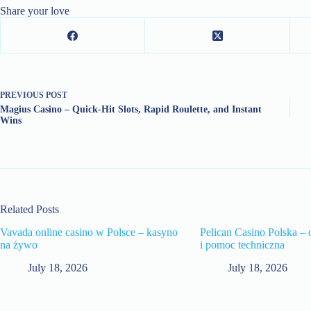
Share your love
PREVIOUS
POST
Magius Casino – Quick‑Hit Slots, Rapid Roulette, and Instant
Wins
Related Posts
Vavada online casino w Polsce – kasyno
Pelican Casino Polska – 
na żywo
i pomoc techniczna
July 18, 2026
July 18, 2026