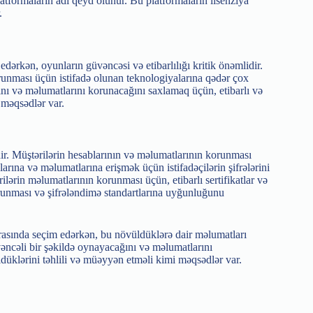
tformaların adı qeyd olunur. Bu platformaların lisenziya
.
edərkən, oyunların güvəncəsi və etibarlılığı kritik önəmlidir.
runması üçün istifadə olunan teknologiyalarına qədər çox
ını və məlumatlarını korunacağını saxlamaq üçün, etibarlı və
 məqsədlər var.
dir. Müştərilərin hesablarının və məlumatlarının korunması
blarına və məlumatlarına erişmək üçün istifadəçilərin şifrələrini
rilərin məlumatlarının korunması üçün, etibarlı sertifikatlar və
korunması və şifrələndimə standartlarına uyğunluğunu
arasında seçim edərkən, bu növüldüklərə dair məlumatları
vəncəli bir şəkildə oynayacağını və məlumatlarını
ldüklərini təhlili və müəyyən etməli kimi məqsədlər var.