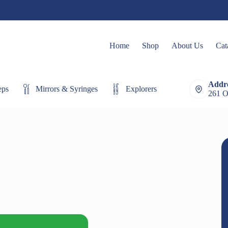
Home
Shop
About Us
Cat
Addre
eps
Mirrors & Syringes
Explorers
Extracting Fo
261 O