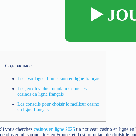
▶️ JO
Содержимое
Les avantages d’un casino en ligne français
Les jeux les plus populaires dans les
casinos en ligne français
Les conseils pour choisir le meilleur casino
en ligne français
Si vous cherchez
casinos en ligne 2026
un nouveau casino en ligne en F
de plus en plus populaires en France, et il est important de choisir le b