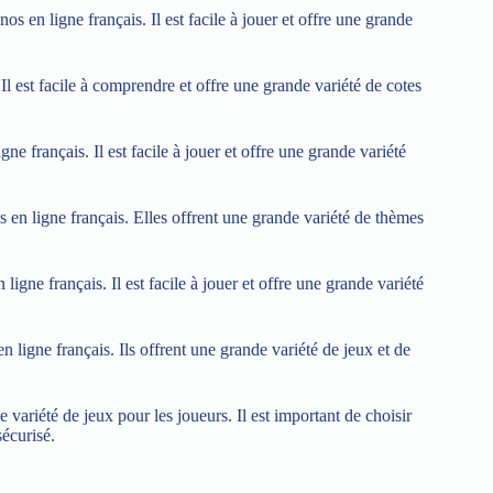
os en ligne français. Il est facile à jouer et offre une grande
 Il est facile à comprendre et offre une grande variété de cotes
gne français. Il est facile à jouer et offre une grande variété
 en ligne français. Elles offrent une grande variété de thèmes
 ligne français. Il est facile à jouer et offre une grande variété
n ligne français. Ils offrent une grande variété de jeux et de
variété de jeux pour les joueurs. Il est important de choisir
sécurisé.