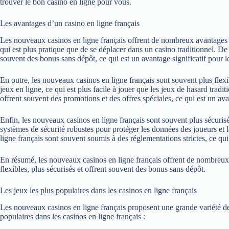
trouver le bon casino en ligne pour vous.
Les avantages d’un casino en ligne français
Les nouveaux casinos en ligne français offrent de nombreux avantages à 
qui est plus pratique que de se déplacer dans un casino traditionnel. De
souvent des bonus sans dépôt, ce qui est un avantage significatif pour l
En outre, les nouveaux casinos en ligne français sont souvent plus flexi
jeux en ligne, ce qui est plus facile à jouer que les jeux de hasard tradi
offrent souvent des promotions et des offres spéciales, ce qui est un av
Enfin, les nouveaux casinos en ligne français sont souvent plus sécurisés
systèmes de sécurité robustes pour protéger les données des joueurs et l
ligne français sont souvent soumis à des réglementations strictes, ce qui
En résumé, les nouveaux casinos en ligne français offrent de nombreux a
flexibles, plus sécurisés et offrent souvent des bonus sans dépôt.
Les jeux les plus populaires dans les casinos en ligne français
Les nouveaux casinos en ligne français proposent une grande variété de
populaires dans les casinos en ligne français :