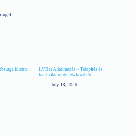
rtugal
obsługa klienta
LVBet Alkalmazás – Telepítés és
használat mobil eszközökön
July 18, 2026