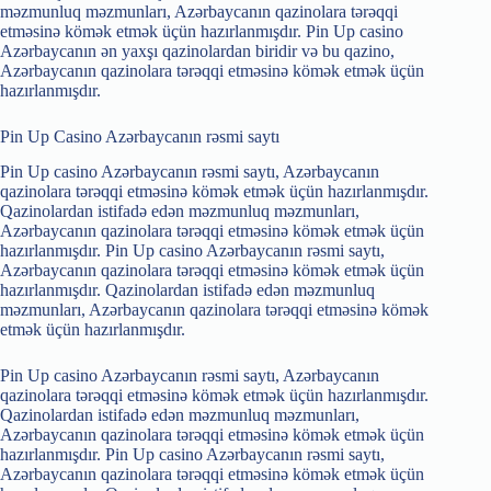
məzmunluq məzmunları, Azərbaycanın qazinolara tərəqqi
etməsinə kömək etmək üçün hazırlanmışdır. Pin Up casino
Azərbaycanın ən yaxşı qazinolardan biridir və bu qazino,
Azərbaycanın qazinolara tərəqqi etməsinə kömək etmək üçün
hazırlanmışdır.
Pin Up Casino Azərbaycanın rəsmi saytı
Pin Up casino Azərbaycanın rəsmi saytı, Azərbaycanın
qazinolara tərəqqi etməsinə kömək etmək üçün hazırlanmışdır.
Qazinolardan istifadə edən məzmunluq məzmunları,
Azərbaycanın qazinolara tərəqqi etməsinə kömək etmək üçün
hazırlanmışdır. Pin Up casino Azərbaycanın rəsmi saytı,
Azərbaycanın qazinolara tərəqqi etməsinə kömək etmək üçün
hazırlanmışdır. Qazinolardan istifadə edən məzmunluq
məzmunları, Azərbaycanın qazinolara tərəqqi etməsinə kömək
etmək üçün hazırlanmışdır.
Pin Up casino Azərbaycanın rəsmi saytı, Azərbaycanın
qazinolara tərəqqi etməsinə kömək etmək üçün hazırlanmışdır.
Qazinolardan istifadə edən məzmunluq məzmunları,
Azərbaycanın qazinolara tərəqqi etməsinə kömək etmək üçün
hazırlanmışdır. Pin Up casino Azərbaycanın rəsmi saytı,
Azərbaycanın qazinolara tərəqqi etməsinə kömək etmək üçün