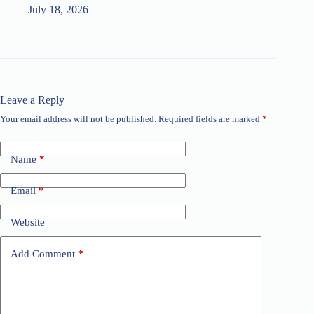
July 18, 2026
Leave a Reply
Your email address will not be published.
Required fields are marked
*
Name
*
Email
*
Website
Add Comment
*