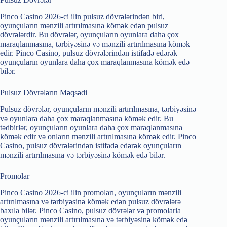
Pinco Casino 2026-ci ilin pulsuz dövrələrindən biri,
oyunçuların mənzili artırılmasına kömək edən pulsuz
dövrələrdir. Bu dövrələr, oyunçuların oyunlara daha çox
maraqlanmasına, tərbiyəsinə və mənzili artırılmasına kömək
edir. Pinco Casino, pulsuz dövrələrindən istifadə edərək
oyunçuların oyunlara daha çox maraqlanmasına kömək edə
bilər.
Pulsuz Dövrələrın Məqsədi
Pulsuz dövrələr, oyunçuların mənzili artırılmasına, tərbiyəsinə
və oyunlara daha çox maraqlanmasına kömək edir. Bu
tədbirlər, oyunçuların oyunlara daha çox maraqlanmasına
kömək edir və onların mənzili artırılmasına kömək edir. Pinco
Casino, pulsuz dövrələrindən istifadə edərək oyunçuların
mənzili artırılmasına və tərbiyəsinə kömək edə bilər.
Promolar
Pinco Casino 2026-ci ilin promoları, oyunçuların mənzili
artırılmasına və tərbiyəsinə kömək edən pulsuz dövrələrə
baxıla bilər. Pinco Casino, pulsuz dövrələr və promolarla
oyunçuların mənzili artırılmasına və tərbiyəsinə kömək edə