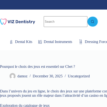
Skip
to
content
No
results
Dental Kits
Dental Instruments
Dressing Forc
Pourquoi le choix des jeux est essentiel sur Cbet ?
damoz
December 30, 2025
Uncategorized
Dans l’univers du jeu en ligne, le choix des jeux sur une plateforme 
jeux proposés jouent un rôle majeur dans l’attractivité d’un casino en lign
Exploration du catalogue de jeux