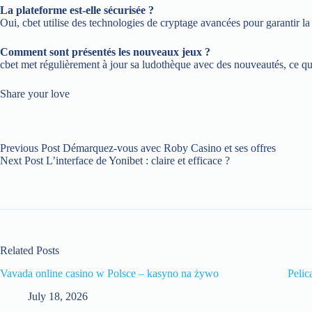
La plateforme est-elle sécurisée ?
Oui, cbet utilise des technologies de cryptage avancées pour garantir la
Comment sont présentés les nouveaux jeux ?
cbet met régulièrement à jour sa ludothèque avec des nouveautés, ce qu
Share your love
Previous
Post
Démarquez-vous avec Roby Casino et ses offres
Next
Post
L’interface de Yonibet : claire et efficace ?
Related Posts
Vavada online casino w Polsce – kasyno na żywo
Pelic
July 18, 2026