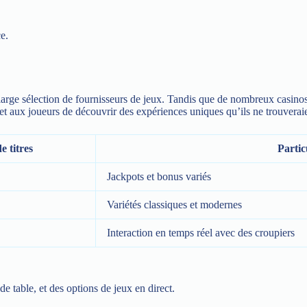
e.
arge sélection de fournisseurs de jeux. Tandis que de nombreux casinos o
 aux joueurs de découvrir des expériences uniques qu’ils ne trouveraien
 titres
Partic
Jackpots et bonus variés
Variétés classiques et modernes
Interaction en temps réel avec des croupiers
e table, et des options de jeux en direct.