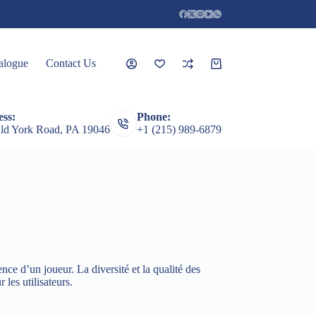
alogue
Contact Us
Shopping
cart
ss:
Phone:
rceps
Root Elevators
Featured Products
Guages
ld York Road, PA 19046
+1 (215) 989-6879
nce d’un joueur. La diversité et la qualité des
 les utilisateurs.