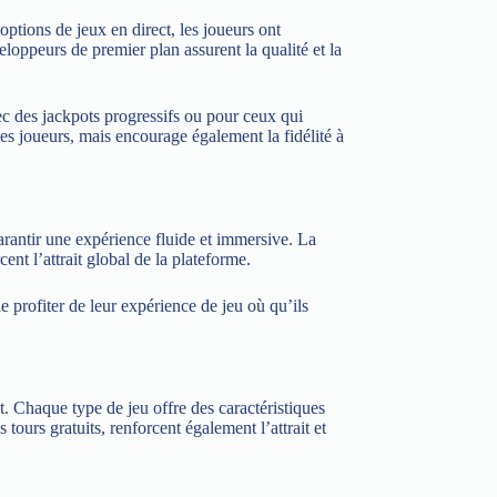
ptions de jeux en direct, les joueurs ont
loppeurs de premier plan assurent la qualité et la
vec des jackpots progressifs ou pour ceux qui
es joueurs, mais encourage également la fidélité à
arantir une expérience fluide et immersive. La
nt l’attrait global de la plateforme.
e profiter de leur expérience de jeu où qu’ils
et. Chaque type de jeu offre des caractéristiques
tours gratuits, renforcent également l’attrait et