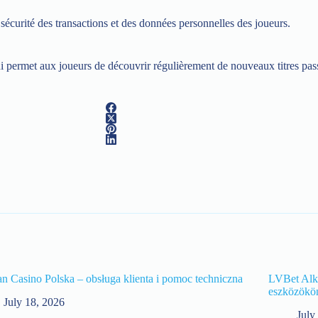
 sécurité des transactions et des données personnelles des joueurs.
i permet aux joueurs de découvrir régulièrement de nouveaux titres pas
an Casino Polska – obsługa klienta i pomoc techniczna
LVBet Alka
eszközökö
July 18, 2026
July