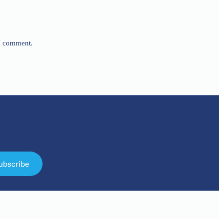
 I comment.
ubscribe