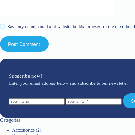
Save my name, email and website in this browser for the next time
Post Comment
Subscribe now!
Enter your email address below and subscribe to our newsletter
S
Categories
Accessories
(2)