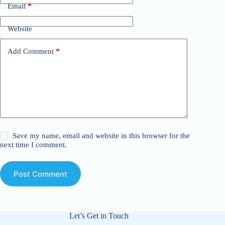
Email
*
Website
Add Comment
*
Save my name, email and website in this browser for the
next time I comment.
Post Comment
Let’s Get in Touch