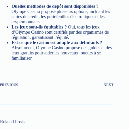
Quelles méthodes de dépôt sont disponibles ?
Olympe Casino propose plusieurs options, incluant les
cartes de crédit, les portefeuilles électroniques et les
cryptomonnaies.
Les jeux sont-ils équitables ?
Oui, tous les jeux
d’Olympe Casino sont certifiés par des organismes de
régulation, garantissant l’équité.
Est-ce que le casino est adapté aux débutants ?
Absolument, Olympe Casino propose des guides et des
jeux gratuits pour aider les nouveaux joueurs à se
familiariser.
PREVIOUS
NEXT
Related Posts