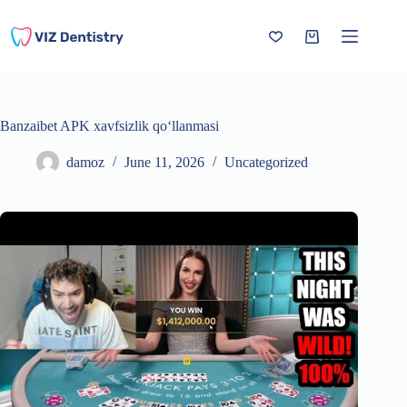
Skip
to
content
Shopping
cart
Banzaibet APK xavfsizlik qo‘llanmasi
damoz
June 11, 2026
Uncategorized