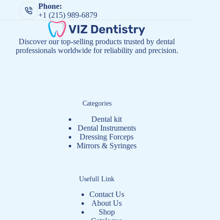
Phone:
+1 (215) 989-6879
Discover our top-selling products trusted by dental
professionals worldwide for reliability and precision.
Categories
Dental kit
Dental Instruments
Dressing Forceps
Mirrors & Syringes
Usefull Link
Contact Us
About Us
Shop