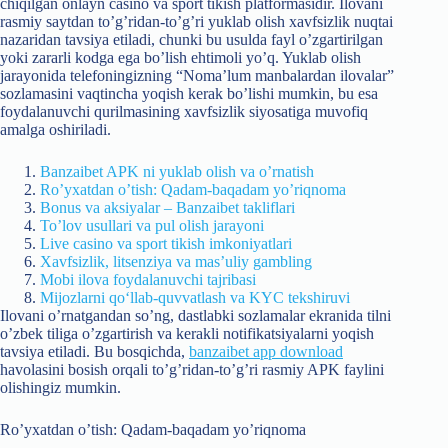
chiqilgan onlayn casino va sport tikish platformasidir. Ilovani
rasmiy saytdan to’g’ridan-to’g’ri yuklab olish xavfsizlik nuqtai
nazaridan tavsiya etiladi, chunki bu usulda fayl o’zgartirilgan
yoki zararli kodga ega bo’lish ehtimoli yo’q. Yuklab olish
jarayonida telefoningizning “Noma’lum manbalardan ilovalar”
sozlamasini vaqtincha yoqish kerak bo’lishi mumkin, bu esa
foydalanuvchi qurilmasining xavfsizlik siyosatiga muvofiq
amalga oshiriladi.
Banzaibet APK ni yuklab olish va o’rnatish
Ro’yxatdan o’tish: Qadam-baqadam yo’riqnoma
Bonus va aksiyalar – Banzaibet takliflari
To’lov usullari va pul olish jarayoni
Live casino va sport tikish imkoniyatlari
Xavfsizlik, litsenziya va mas’uliy gambling
Mobi ilova foydalanuvchi tajribasi
Mijozlarni qo‘llab-quvvatlash va KYC tekshiruvi
Ilovani o’rnatgandan so’ng, dastlabki sozlamalar ekranida tilni
o’zbek tiliga o’zgartirish va kerakli notifikatsiyalarni yoqish
tavsiya etiladi. Bu bosqichda,
banzaibet app download
havolasini bosish orqali to’g’ridan-to’g’ri rasmiy APK faylini
olishingiz mumkin.
Ro’yxatdan o’tish: Qadam-baqadam yo’riqnoma