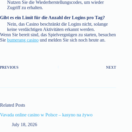
Nutzen Sie die Wiederherstellungscodes, um wieder
Zugriff zu erhalten.
Gibt es ein Limit für die Anzahl der Logins pro Tag?
Nein, das Casino beschränkt die Logins nicht, solange
keine verdächtigen Aktivitäten erkannt werden.
Wenn Sie bereit sind, das Spielvergnügen zu starten, besuchen
Sie
bumerang casino
und melden Sie sich noch heute an.
PREVIOUS
NEXT
Related Posts
Vavada online casino w Polsce – kasyno na żywo
July 18, 2026