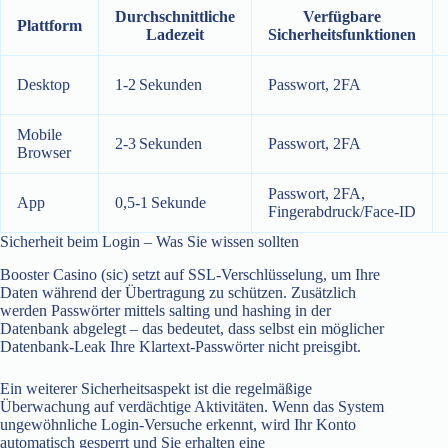
Durchschnittliche
Verfügbare
Plattform
Ladezeit
Sicherheitsfunktionen
Desktop
1‑2 Sekunden
Passwort, 2FA
Mobile
2‑3 Sekunden
Passwort, 2FA
Browser
Passwort, 2FA,
App
0,5‑1 Sekunde
Fingerabdruck/Face‑ID
Sicherheit beim Login – Was Sie wissen sollten
Booster Casino (sic) setzt auf SSL‑Verschlüsselung, um Ihre
Daten während der Übertragung zu schützen. Zusätzlich
werden Passwörter mittels salting und hashing in der
Datenbank abgelegt – das bedeutet, dass selbst ein möglicher
Datenbank‑Leak Ihre Klartext‑Passwörter nicht preisgibt.
Ein weiterer Sicherheitsaspekt ist die regelmäßige
Überwachung auf verdächtige Aktivitäten. Wenn das System
ungewöhnliche Login‑Versuche erkennt, wird Ihr Konto
automatisch gesperrt und Sie erhalten eine