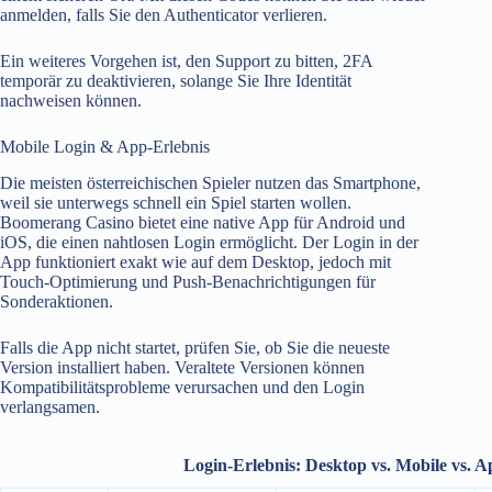
anmelden, falls Sie den Authenticator verlieren.
Ein weiteres Vorgehen ist, den Support zu bitten, 2FA
temporär zu deaktivieren, solange Sie Ihre Identität
nachweisen können.
Mobile Login & App‑Erlebnis
Die meisten österreichischen Spieler nutzen das Smartphone,
weil sie unterwegs schnell ein Spiel starten wollen.
Boomerang Casino bietet eine native App für Android und
iOS, die einen nahtlosen Login ermöglicht. Der Login in der
App funktioniert exakt wie auf dem Desktop, jedoch mit
Touch‑Optimierung und Push‑Benachrichtigungen für
Sonderaktionen.
Falls die App nicht startet, prüfen Sie, ob Sie die neueste
Version installiert haben. Veraltete Versionen können
Kompatibilitätsprobleme verursachen und den Login
verlangsamen.
Login‑Erlebnis: Desktop vs. Mobile vs. A