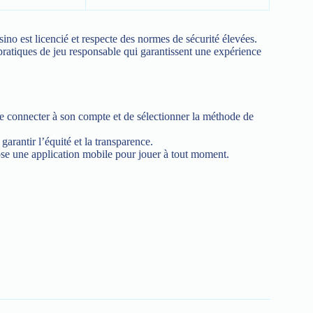
ino est licencié et respecte des normes de sécurité élevées.
 pratiques de jeu responsable qui garantissent une expérience
 se connecter à son compte et de sélectionner la méthode de
garantir l’équité et la transparence.
se une application mobile pour jouer à tout moment.