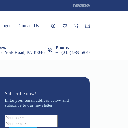
alogue
Contact Us
Shopping
cart
ss:
Phone:
rceps
Root Elevators
Featured Products
Guages
ld York Road, PA 19046
+1 (215) 989-6879
Subscribe now!
Enter your email address below and
subscribe to our newsletter