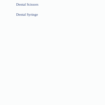
Dental Scissors
Dental Syringe