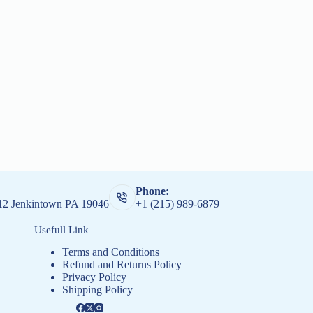
Phone:
512 Jenkintown PA 19046
+1 (215) 989-6879
Usefull Link
Terms and Conditions
Refund and Returns Policy
Privacy Policy
Shipping Policy