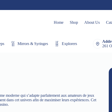
Home
Shop
About Us
Cat
Addre
eps
Mirrors & Syringes
Explorers
Extracting Fo
261 O
orme moderne qui s’adapte parfaitement aux amateurs de jeux
ment dans cet univers afin de maximiser leurs expériences. Cet
asino.