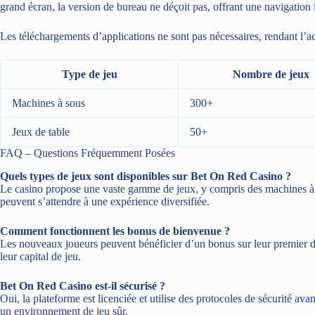
grand écran, la version de bureau ne déçoit pas, offrant une navigation in
Les téléchargements d’applications ne sont pas nécessaires, rendant l’acc
Type de jeu
Nombre de jeux
Machines à sous
300+
Jeux de table
50+
FAQ – Questions Fréquemment Posées
Quels types de jeux sont disponibles sur Bet On Red Casino ?
Le casino propose une vaste gamme de jeux, y compris des machines à so
peuvent s’attendre à une expérience diversifiée.
Comment fonctionnent les bonus de bienvenue ?
Les nouveaux joueurs peuvent bénéficier d’un bonus sur leur premier dé
leur capital de jeu.
Bet On Red Casino est-il sécurisé ?
Oui, la plateforme est licenciée et utilise des protocoles de sécurité av
un environnement de jeu sûr.