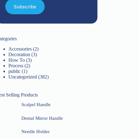
Subscribe
ategories
Accessories
(2)
Decoration
(3)
How To
(3)
Process
(2)
public
(1)
Uncategorized
(382)
st Selling Products
Scalpel Handle
Dental Mirror Handle
Needle Holder