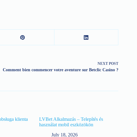
NEXT
POST
Comment bien commencer votre aventure sur Betclic Casino ?
obsługa klienta
LVBet Alkalmazás – Telepítés és
használat mobil eszközökön
July 18, 2026