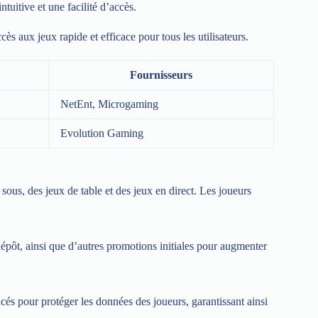
tuitive et une facilité d’accès.
ès aux jeux rapide et efficace pour tous les utilisateurs.
Fournisseurs
NetEnt, Microgaming
Evolution Gaming
us, des jeux de table et des jeux en direct. Les joueurs
pôt, ainsi que d’autres promotions initiales pour augmenter
ancés pour protéger les données des joueurs, garantissant ainsi