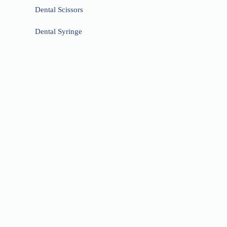
Dental Scissors
Dental Syringe