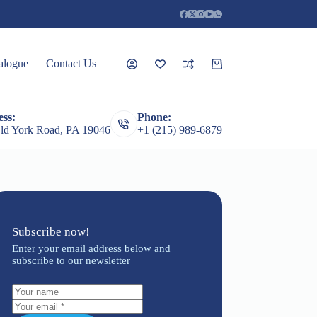
alogue
Contact Us
Shopping
cart
ss:
Phone:
rceps
Root Elevators
Featured Products
Guages
ld York Road, PA 19046
+1 (215) 989-6879
Subscribe now!
Enter your email address below and
subscribe to our newsletter