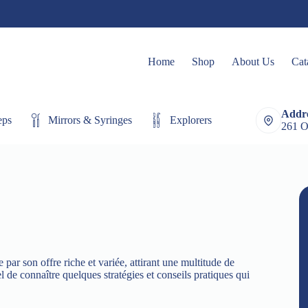
Home
Shop
About Us
Cat
Addre
eps
Mirrors & Syringes
Explorers
Extracting Fo
261 O
 par son offre riche et variée, attirant une multitude de
l de connaître quelques stratégies et conseils pratiques qui