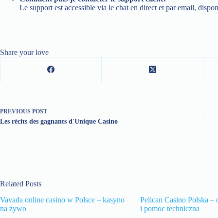
Le support est accessible via le chat en direct et par email, disp
Share your love
PREVIOUS
POST
Les récits des gagnants d'Unique Casino
Related Posts
Vavada online casino w Polsce – kasyno
Pelican Casino Polska – 
na żywo
i pomoc techniczna