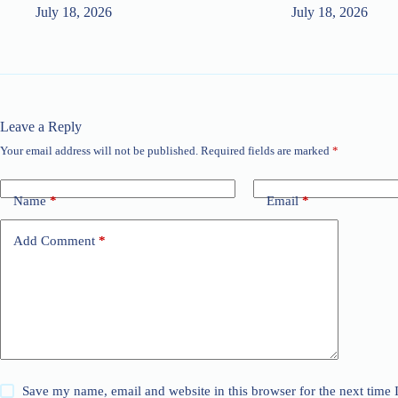
July 18, 2026
July 18, 2026
Leave a Reply
Your email address will not be published.
Required fields are marked
*
Name
*
Email
*
Add Comment
*
Save my name, email and website in this browser for the next time