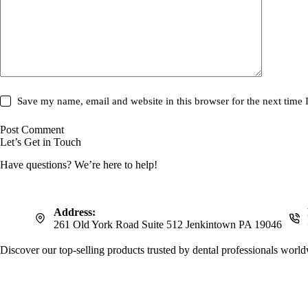
Save my name, email and website in this browser for the next time
Post Comment
Let’s Get in Touch
Have questions? We’re here to help!
Address:
261 Old York Road Suite 512 Jenkintown PA 19046
Discover our top-selling products trusted by dental professionals worldw