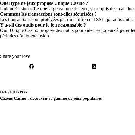
Quel type de jeux propose Unique Casino ?
Unique Casino offre une large gamme de jeux, y compris des machines à 
Comment les transactions sont-elles sécurisées ?
Les transactions sont protégées par un chiffrement SSL, garantissant la
Y a-t-il des outils pour le jeu responsable ?
Oui, Unique Casino propose des outils pour aider les joueurs à gérer leu
périodes d’auto-exclusion.
Share your love
PREVIOUS
POST
Cazeus Casino : découvrir sa gamme de jeux populaires