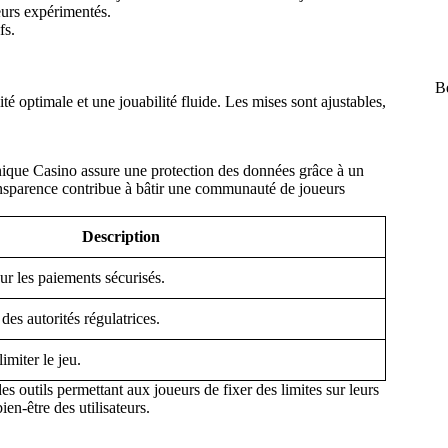
ueurs expérimentés.
fs.
Be
é optimale et une jouabilité fluide. Les mises sont ajustables,
nique Casino assure une protection des données grâce à un
ransparence contribue à bâtir une communauté de joueurs
Description
r les paiements sécurisés.
es autorités régulatrices.
limiter le jeu.
s outils permettant aux joueurs de fixer des limites sur leurs
en-être des utilisateurs.