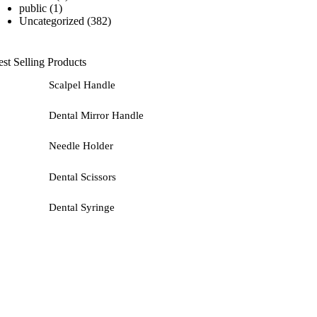
public
(1)
Uncategorized
(382)
st Selling Products
Scalpel Handle
Dental Mirror Handle
Needle Holder
Dental Scissors
Dental Syringe