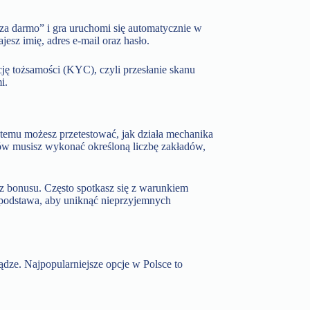
za darmo” i gra uruchomi się automatycznie w
jesz imię, adres e‑mail oraz hasło.
cję tożsamości (KYC), czyli przesłanie skanu
i.
 temu możesz przetestować, jak działa mechanika
ków musisz wykonać określoną liczbę zakładów,
z bonusu. Często spotkasz się z warunkiem
o podstawa, aby uniknąć nieprzyjemnych
dze. Najpopularniejsze opcje w Polsce to