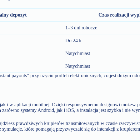
alny depozyt
Czas realizacji wyp
1–3 dni robocze
Do 24 h
Natychmiast
Natychmiast
stant payouts” przy użyciu portfeli elektronicznych, co jest dużym ud
jak i w aplikacji mobilnej. Dzięki responsywnemu designowi możesz p
ra zarówno systemy Android, jak i iOS, a instalacja jest szybka i nie
 znajdziesz prawdziwych krupierów transmitowanych w czasie rzeczywi
e symulacje, które pomagają przyzwyczaić się do interakcji z krupierem