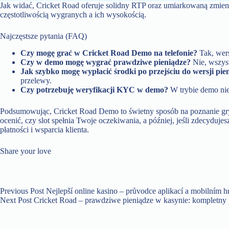
Jak widać, Cricket Road oferuje solidny RTP oraz umiarkowaną zmie
częstotliwością wygranych a ich wysokością.
Najczęstsze pytania (FAQ)
Czy mogę grać w Cricket Road Demo na telefonie?
Tak, wers
Czy w demo mogę wygrać prawdziwe pieniądze?
Nie, wszyst
Jak szybko mogę wypłacić środki po przejściu do wersji pie
przelewy.
Czy potrzebuję weryfikacji KYC w demo?
W trybie demo nie
Podsumowując, Cricket Road Demo to świetny sposób na poznanie gry, 
ocenić, czy slot spełnia Twoje oczekiwania, a później, jeśli zdecydu
płatności i wsparcia klienta.
Share your love
Previous
Post
Nejlepší online kasino – průvodce aplikací a mobilním 
Next
Post
Cricket Road – prawdziwe pieniądze w kasynie: kompletny