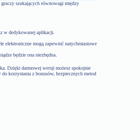
 i graczy szukających równowagi między
az w dedykowanej aplikacji.
ele elektroniczne mogą zapewnić natychmiastowe
niądze będzie ona niezbędna.
yka. Dzięki darmowej wersji możesz spokojnie
any do korzystania z bonusów, bezpiecznych metod