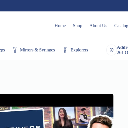
Home
Shop
About Us
Catalo
Addre
eps
Mirrors & Syringes
Explorers
Extracting Fo
261 O