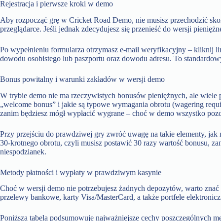
Rejestracja i pierwsze kroki w demo
Aby rozpocząć grę w Cricket Road Demo, nie musisz przechodzić skomp
przeglądarce. Jeśli jednak zdecydujesz się przenieść do wersji pieniężn
Po wypełnieniu formularza otrzymasz e‑mail weryfikacyjny – kliknij l
dowodu osobistego lub paszportu oraz dowodu adresu. To standardowy 
Bonus powitalny i warunki zakładów w wersji demo
W trybie demo nie ma rzeczywistych bonusów pieniężnych, ale wiele 
„welcome bonus” i jakie są typowe wymagania obrotu (wagering requi
zanim będziesz mógł wypłacić wygrane – choć w demo wszystko pozo
Przy przejściu do prawdziwej gry zwróć uwagę na takie elementy, ja
30‑krotnego obrotu, czyli musisz postawić 30 razy wartość bonusu, z
niespodzianek.
Metody płatności i wypłaty w prawdziwym kasynie
Choć w wersji demo nie potrzebujesz żadnych depozytów, warto znać d
przelewy bankowe, karty Visa/MasterCard, a także portfele elektroniczne
Poniższa tabela podsumowuje najważniejsze cechy poszczególnych met