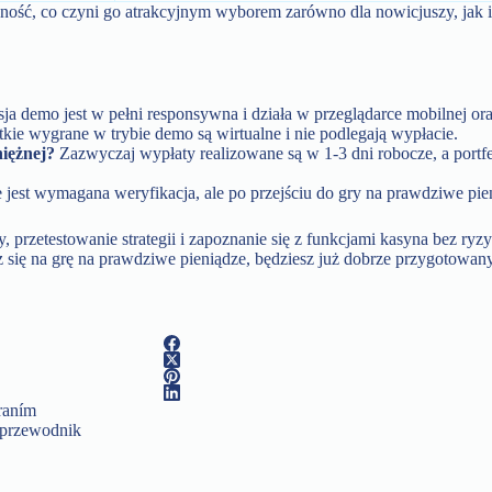
nność, co czyni go atrakcyjnym wyborem zarówno dla nowicjuszy, jak
ja demo jest w pełni responsywna i działa w przeglądarce mobilnej or
kie wygrane w trybie demo są wirtualne i nie podlegają wypłacie.
niężnej?
Zazwyczaj wypłaty realizowane są w 1‑3 dni robocze, a portf
 jest wymagana weryfikacja, ale po przejściu do gry na prawdziwe pie
przetestowanie strategii i zapoznanie się z funkcjami kasyna bez ryz
jesz się na grę na prawdziwe pieniądze, będziesz już dobrze przygotow
hraním
 przewodnik