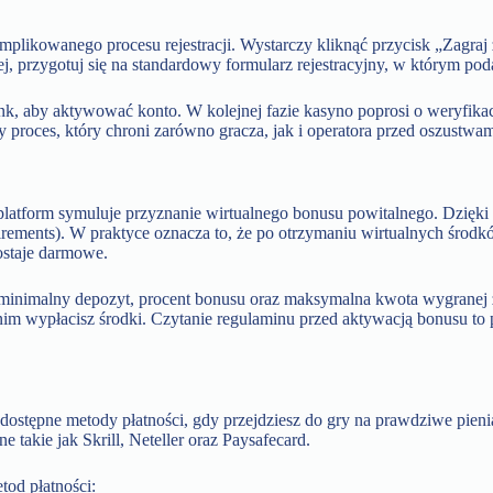
likowanego procesu rejestracji. Wystarczy kliknąć przycisk „Zagraj 
ej, przygotuj się na standardowy formularz rejestracyjny, w którym poda
ink, aby aktywować konto. W kolejnej fazie kasyno poprosi o weryfika
proces, który chroni zarówno gracza, jak i operatora przed oszustwam
platform symuluje przyznanie wirtualnego bonusu powitalnego. Dzięki
rements). W praktyce oznacza to, że po otrzymaniu wirtualnych środ
staje darmowe.
k minimalny depozyt, procent bonusu oraz maksymalna kwota wygranej 
anim wypłacisz środki. Czytanie regulaminu przed aktywacją bonusu t
ostępne metody płatności, gdy przejdziesz do gry na prawdziwe pienią
 takie jak Skrill, Neteller oraz Paysafecard.
od płatności: