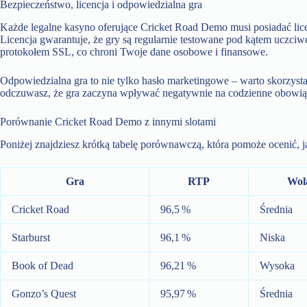
Bezpieczeństwo, licencja i odpowiedzialna gra
Każde legalne kasyno oferujące Cricket Road Demo musi posiadać l
Licencja gwarantuje, że gry są regularnie testowane pod kątem uczci
protokołem SSL, co chroni Twoje dane osobowe i finansowe.
Odpowiedzialna gra to nie tylko hasło marketingowe – warto skorzysta
odczuwasz, że gra zaczyna wpływać negatywnie na codzienne obowiązki
Porównanie Cricket Road Demo z innymi slotami
Poniżej znajdziesz krótką tabelę porównawczą, która pomoże ocenić,
Gra
RTP
Wola
Cricket Road
96,5 %
Średnia
Starburst
96,1 %
Niska
Book of Dead
96,21 %
Wysoka
Gonzo’s Quest
95,97 %
Średnia