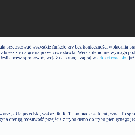
la przetestować wszystkie funkcje gry bez konieczności wpłacania p
dujesz się na grę na prawdziwe stawki. Wersja demo nie wymaga poda
Jeśli chcesz spróbować, wejdź na stronę i zagraj w
cricket road slot
już
– wszystkie przyciski, wskaźniki RTP i animacje są identyczne. To spr
yna oferują możliwość przejścia z trybu demo do trybu pieniężnego 