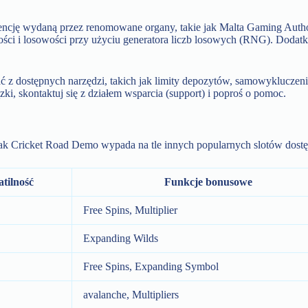
icencję wydaną przez renomowane organy, takie jak Malta Gaming Au
wości i losowości przy użyciu generatora liczb losowych (RNG). Dodat
ć z dostępnych narzędzi, takich jak limity depozytów, samowykluczenie
, skontaktuj się z działem wsparcia (support) i poproś o pomoc.
 jak Cricket Road Demo wypada na tle innych popularnych slotów dost
tilność
Funkcje bonusowe
Free Spins, Multiplier
Expanding Wilds
Free Spins, Expanding Symbol
avalanche, Multipliers