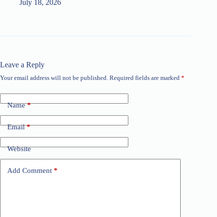
July 18, 2026
Leave a Reply
Your email address will not be published.
Required fields are marked
*
Name
*
Email
*
Website
Add Comment
*