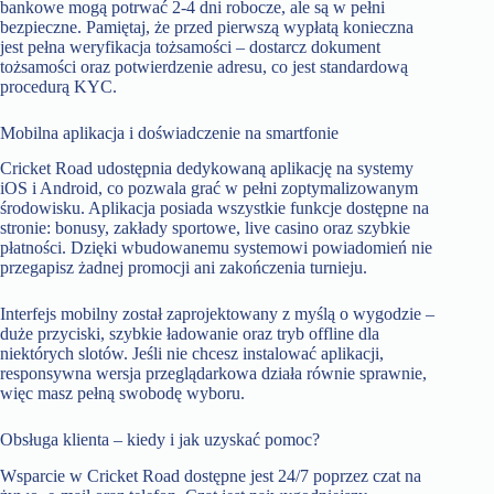
bankowe mogą potrwać 2‑4 dni robocze, ale są w pełni
bezpieczne. Pamiętaj, że przed pierwszą wypłatą konieczna
jest pełna weryfikacja tożsamości – dostarcz dokument
tożsamości oraz potwierdzenie adresu, co jest standardową
procedurą KYC.
Mobilna aplikacja i doświadczenie na smartfonie
Cricket Road udostępnia dedykowaną aplikację na systemy
iOS i Android, co pozwala grać w pełni zoptymalizowanym
środowisku. Aplikacja posiada wszystkie funkcje dostępne na
stronie: bonusy, zakłady sportowe, live casino oraz szybkie
płatności. Dzięki wbudowanemu systemowi powiadomień nie
przegapisz żadnej promocji ani zakończenia turnieju.
Interfejs mobilny został zaprojektowany z myślą o wygodzie –
duże przyciski, szybkie ładowanie oraz tryb offline dla
niektórych slotów. Jeśli nie chcesz instalować aplikacji,
responsywna wersja przeglądarkowa działa równie sprawnie,
więc masz pełną swobodę wyboru.
Obsługa klienta – kiedy i jak uzyskać pomoc?
Wsparcie w Cricket Road dostępne jest 24/7 poprzez czat na