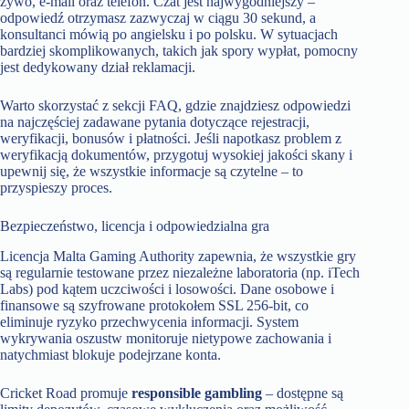
żywo, e‑mail oraz telefon. Czat jest najwygodniejszy –
odpowiedź otrzymasz zazwyczaj w ciągu 30 sekund, a
konsultanci mówią po angielsku i po polsku. W sytuacjach
bardziej skomplikowanych, takich jak spory wypłat, pomocny
jest dedykowany dział reklamacji.
Warto skorzystać z sekcji FAQ, gdzie znajdziesz odpowiedzi
na najczęściej zadawane pytania dotyczące rejestracji,
weryfikacji, bonusów i płatności. Jeśli napotkasz problem z
weryfikacją dokumentów, przygotuj wysokiej jakości skany i
upewnij się, że wszystkie informacje są czytelne – to
przyspieszy proces.
Bezpieczeństwo, licencja i odpowiedzialna gra
Licencja Malta Gaming Authority zapewnia, że wszystkie gry
są regularnie testowane przez niezależne laboratoria (np. iTech
Labs) pod kątem uczciwości i losowości. Dane osobowe i
finansowe są szyfrowane protokołem SSL 256‑bit, co
eliminuje ryzyko przechwycenia informacji. System
wykrywania oszustw monitoruje nietypowe zachowania i
natychmiast blokuje podejrzane konta.
Cricket Road promuje
responsible gambling
– dostępne są