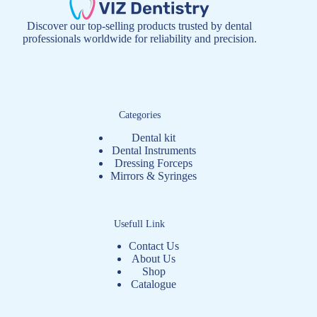
Discover our top-selling products trusted by dental
professionals worldwide for reliability and precision.
Categories
Dental kit
Dental Instruments
Dressing Forceps
Mirrors & Syringes
Usefull Link
Contact Us
About Us
Shop
Catalogue