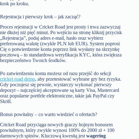
krok po kroku.
Rejestracja i pierwszy krok – jak zacząć?
Proces rejestracji w Cricket Road jest prosty i trwa zazwyczaj
nie dłużej niż pięć minut. Po wejściu na stronę kliknij przycisk
„Rejestracja”, podaj adres e‑mail, hasło oraz wybierz
preferowaną walutę (zwykle PLN lub EUR). System poprosi
Cię o potwierdzenie konta poprzez link wysłany na skrzynkę
pocztową – to standardowa weryfikacja KYC, która zwiększa
bezpieczeństwo Twoich środków.
Po zatwierdzeniu konta możesz od razu przejść do sekcji
cricket road demo
, aby przetestować wybrane gry bez ryzyka.
Gdy poczujesz się pewnie, wystarczy wykonać pierwszy
depozyt – najczęściej akceptowane są karty Visa, Mastercard
oraz popularne portfele elektroniczne, takie jak PayPal czy
Skrill.
Bonus powitalny – co warto wiedzieć o ofertach?
Cricket Road przyciąga nowych graczy hojnym bonusem
powitalnym, który zwykle wynosi 100% do 2000 zł + 100
darmowych spinów. Kluczową kwestią jest
wagering