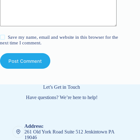
Save my name, email and website in this browser for the
next time I comment.
Post Comment
Let’s Get in Touch
Have questions? We’re here to help!
Address:
261 Old York Road Suite 512 Jenkintown PA
19046