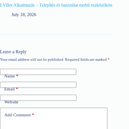
LVBet Alkalmazás – Telepítés és használat mobil eszközökön
July 18, 2026
Leave a Reply
Your email address will not be published.
Required fields are marked
*
Name
*
Email
*
Website
Add Comment
*