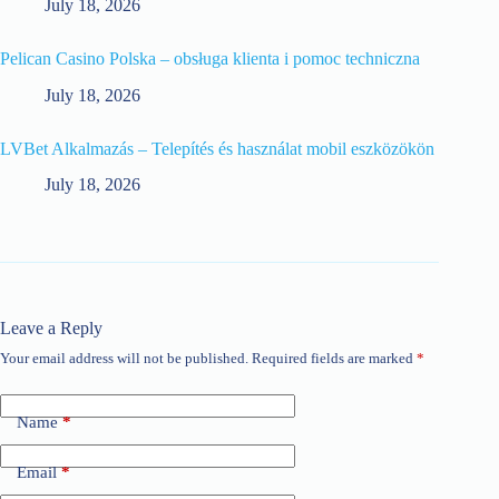
July 18, 2026
Pelican Casino Polska – obsługa klienta i pomoc techniczna
July 18, 2026
LVBet Alkalmazás – Telepítés és használat mobil eszközökön
July 18, 2026
Leave a Reply
Your email address will not be published.
Required fields are marked
*
Name
*
Email
*