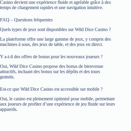
Casino devient une expérience fluide et agréable grâce à des
temps de chargement rapides et une navigation intuitive.
FAQ – Questions fréquentes
Quels types de jeux sont disponibles sur Wild Dice Casino ?
La plateforme offre une large gamme de jeux, y compris des
machines à sous, des jeux de table, et des jeux en direct.
Y a-t-il des offres de bonus pour les nouveaux joueurs ?
Oui, Wild Dice Casino propose des bonus de bienvenue
attractifs, incluant des bonus sur les dépôts et des tours
gratuits.
Est-ce que Wild Dice Casino est accessible sur mobile ?
Oui, le casino est pleinement optimisé pour mobile, permettant
aux joueurs de profiter d’une expérience de jeu fluide sur leurs
appareils.