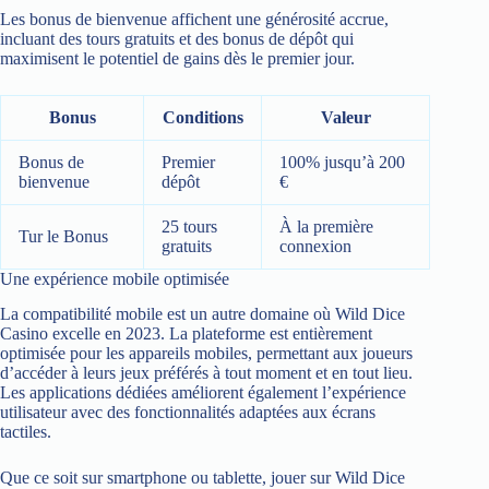
Les bonus de bienvenue affichent une générosité accrue,
incluant des tours gratuits et des bonus de dépôt qui
maximisent le potentiel de gains dès le premier jour.
Bonus
Conditions
Valeur
Bonus de
Premier
100% jusqu’à 200
bienvenue
dépôt
€
25 tours
À la première
Tur le Bonus
gratuits
connexion
Une expérience mobile optimisée
La compatibilité mobile est un autre domaine où Wild Dice
Casino excelle en 2023. La plateforme est entièrement
optimisée pour les appareils mobiles, permettant aux joueurs
d’accéder à leurs jeux préférés à tout moment et en tout lieu.
Les applications dédiées améliorent également l’expérience
utilisateur avec des fonctionnalités adaptées aux écrans
tactiles.
Que ce soit sur smartphone ou tablette, jouer sur Wild Dice