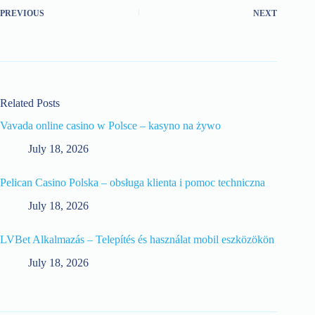
PREVIOUS
NEXT
Related Posts
Vavada online casino w Polsce – kasyno na żywo
July 18, 2026
Pelican Casino Polska – obsługa klienta i pomoc techniczna
July 18, 2026
LVBet Alkalmazás – Telepítés és használat mobil eszközökön
July 18, 2026