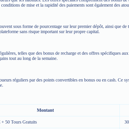
conditions de mise et la rapidité des paiements sont également des atou
uvent sous forme de pourcentage sur leur premier dépôt, ainsi que de t
lateforme sans risque important sur leur propre capital.
gulières, telles que des bonus de recharge et des offres spécifiques aux
ains tout au long de la semaine.
eurs réguliers par des points convertibles en bonus ou en cash. Ce systèm
e.
Montant
 + 50 Tours Gratuits
30