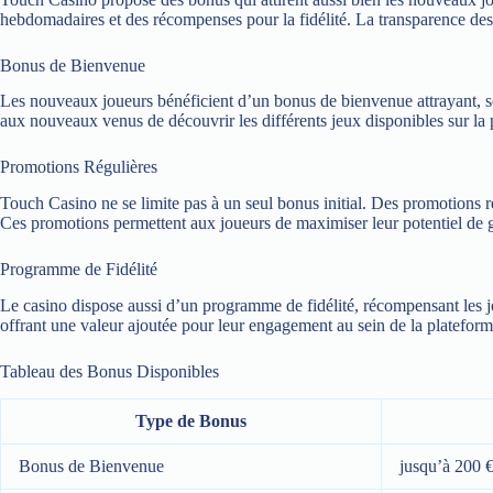
hebdomadaires et des récompenses pour la fidélité. La transparence des 
Bonus de Bienvenue
Les nouveaux joueurs bénéficient d’un bonus de bienvenue attrayant, so
aux nouveaux venus de découvrir les différents jeux disponibles sur la p
Promotions Régulières
Touch Casino ne se limite pas à un seul bonus initial. Des promotions ré
Ces promotions permettent aux joueurs de maximiser leur potentiel de g
Programme de Fidélité
Le casino dispose aussi d’un programme de fidélité, récompensant les jou
offrant une valeur ajoutée pour leur engagement au sein de la plateform
Tableau des Bonus Disponibles
Type de Bonus
Bonus de Bienvenue
jusqu’à 200 €