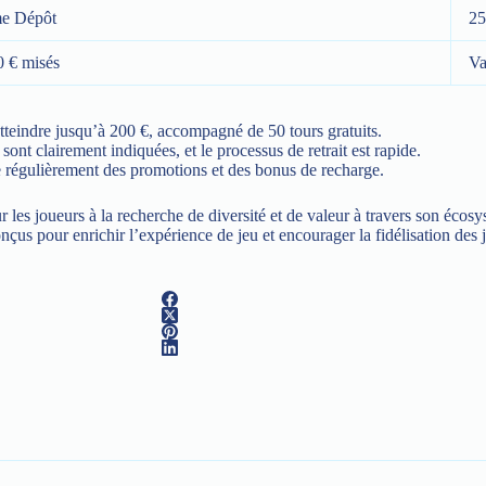
me Dépôt
25
0 € misés
Va
teindre jusqu’à 200 €, accompagné de 50 tours gratuits.
sont clairement indiquées, et le processus de retrait est rapide.
régulièrement des promotions et des bonus de recharge.
es joueurs à la recherche de diversité et de valeur à travers son écos
onçus pour enrichir l’expérience de jeu et encourager la fidélisation des 