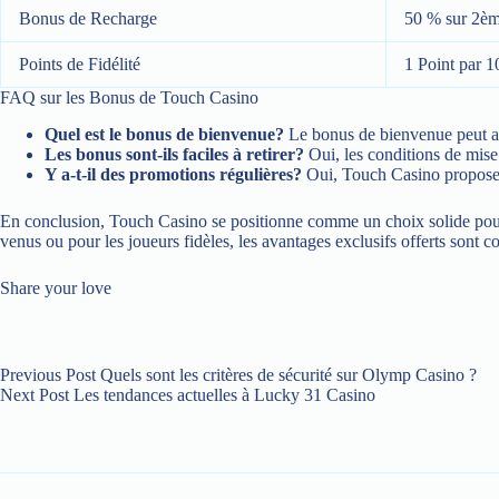
Bonus de Recharge
50 % sur 2è
Points de Fidélité
1 Point par 1
FAQ sur les Bonus de Touch Casino
Quel est le bonus de bienvenue?
Le bonus de bienvenue peut at
Les bonus sont-ils faciles à retirer?
Oui, les conditions de mise 
Y a-t-il des promotions régulières?
Oui, Touch Casino propose 
En conclusion, Touch Casino se positionne comme un choix solide pour l
venus ou pour les joueurs fidèles, les avantages exclusifs offerts sont c
Share your love
Previous
Post
Quels sont les critères de sécurité sur Olymp Casino ?
Next
Post
Les tendances actuelles à Lucky 31 Casino