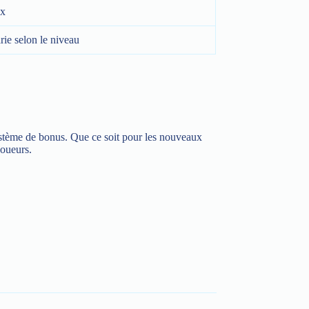
x
rie selon le niveau
ystème de bonus. Que ce soit pour les nouveaux
joueurs.