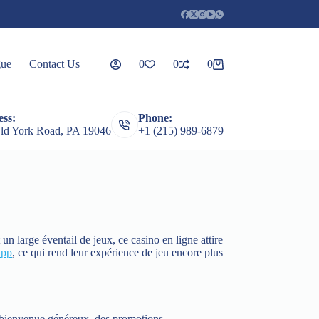
gue
Contact Us
0
0
0
Shopping
cart
ss:
Phone:
rceps
Root Elevators
Featured Products
Guages
ld York Road, PA 19046
+1 (215) 989-6879
un large éventail de jeux, ce casino en ligne attire
app
, ce qui rend leur expérience de jeu encore plus
e bienvenue généreux, des promotions