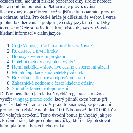
českém trhu, ale už si získalo pozornost díky široké nabídce
her a solidním bonusům. Platforma je provozována
licencovaným operátorem, což zajišťuje transparentní provoz
a ochranu hráčů. Pro české hráče je důležité, že webová verze
je plně lokalizovaná a podporuje český jazyk i měnu. Díky
tomu se můžete soustředit na hru, místo aby vás zdržovalo
hledání informací v cizím jazyce.
Co je Wingaga Casino a proč ho zvažovat?
Registrace a první kroky
Bonusy a věrnostní program
Platební metody a rychlost výběrů
Herní nabídka – sloty, live casino a sportovní sázení
Mobilní aplikace a uživatelský zážitek
Bezpečnost, licence a odpovědné hraní
Zákaznická podpora a často kladené otázky
Shrnutí a konečné doporučení
Dalším benefitem je relativně rychlá registrace a možnost
využít
wingaga promo code
, který přináší extra bonus při
první vkladové transakci. V praxi to znamená, že po zadání
promo kódu získáte například 100 % bonus až do 10 000 Kč a
50 volných zatočení. Tento úvodní bonus je vhodný jak pro
zkušené hráče, tak pro úplné nováčky, kteří chtějí otestovat
herní platformu bez velkého rizika.