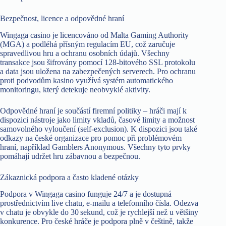
Bezpečnost, licence a odpovědné hraní
Wingaga casino je licencováno od Malta Gaming Authority
(MGA) a podléhá přísným regulacím EU, což zaručuje
spravedlivou hru a ochranu osobních údajů. Všechny
transakce jsou šifrovány pomocí 128‑bitového SSL protokolu
a data jsou uložena na zabezpečených serverech. Pro ochranu
proti podvodům kasino využívá systém automatického
monitoringu, který detekuje neobvyklé aktivity.
Odpovědné hraní je součástí firemní politiky – hráči mají k
dispozici nástroje jako limity vkladů, časové limity a možnost
samovolného vyloučení (self‑exclusion). K dispozici jsou také
odkazy na české organizace pro pomoc při problémovém
hraní, například Gamblers Anonymous. Všechny tyto prvky
pomáhají udržet hru zábavnou a bezpečnou.
Zákaznická podpora a často kladené otázky
Podpora v Wingaga casino funguje 24/7 a je dostupná
prostřednictvím live chatu, e‑mailu a telefonního čísla. Odezva
v chatu je obvykle do 30 sekund, což je rychlejší než u většiny
konkurence. Pro české hráče je podpora plně v češtině, takže