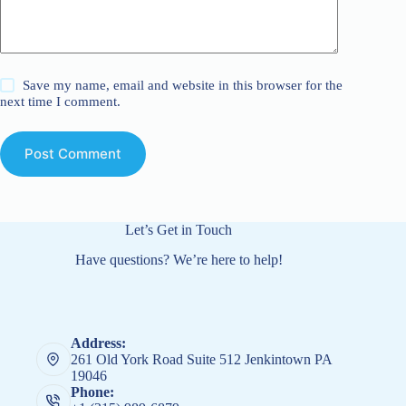
Save my name, email and website in this browser for the
next time I comment.
Post Comment
Let’s Get in Touch
Have questions? We’re here to help!
Address:
261 Old York Road Suite 512 Jenkintown PA
19046
Phone: