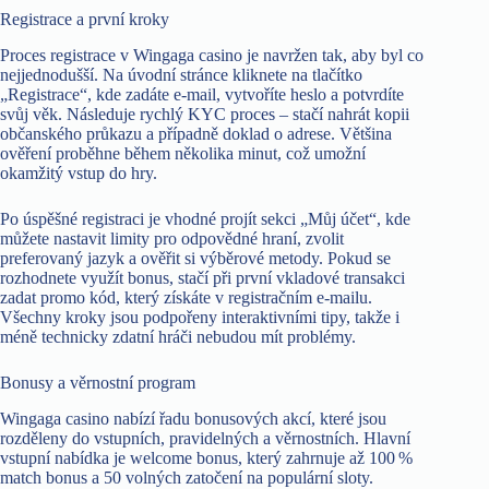
Registrace a první kroky
Proces registrace v Wingaga casino je navržen tak, aby byl co
nejjednodušší. Na úvodní stránce kliknete na tlačítko
„Registrace“, kde zadáte e‑mail, vytvoříte heslo a potvrdíte
svůj věk. Následuje rychlý KYC proces – stačí nahrát kopii
občanského průkazu a případně doklad o adrese. Většina
ověření proběhne během několika minut, což umožní
okamžitý vstup do hry.
Po úspěšné registraci je vhodné projít sekci „Můj účet“, kde
můžete nastavit limity pro odpovědné hraní, zvolit
preferovaný jazyk a ověřit si výběrové metody. Pokud se
rozhodnete využít bonus, stačí při první vkladové transakci
zadat promo kód, který získáte v registračním e‑mailu.
Všechny kroky jsou podpořeny interaktivními tipy, takže i
méně technicky zdatní hráči nebudou mít problémy.
Bonusy a věrnostní program
Wingaga casino nabízí řadu bonusových akcí, které jsou
rozděleny do vstupních, pravidelných a věrnostních. Hlavní
vstupní nabídka je welcome bonus, který zahrnuje až 100 %
match bonus a 50 volných zatočení na populární sloty.