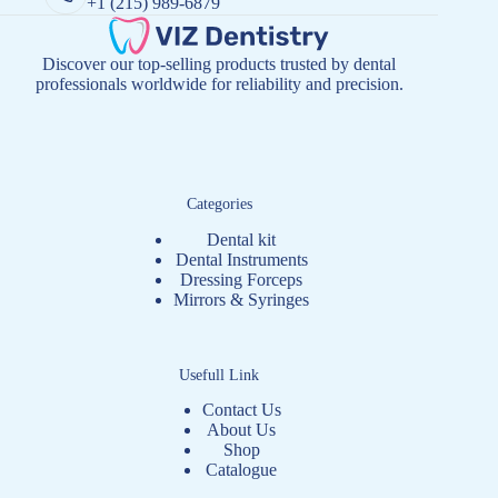
+1 (215) 989-6879
Discover our top-selling products trusted by dental
professionals worldwide for reliability and precision.
Categories
Dental kit
Dental Instruments
Dressing Forceps
Mirrors & Syringes
Usefull Link
Contact Us
About Us
Shop
Catalogue